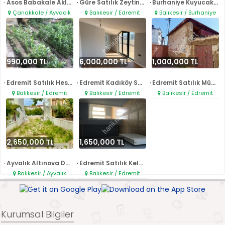
.
.
.
Asos Babakale Akliman Satılık ..
Güre Satılık Zeytinlik..
Burhaniye Kuyucak Satılık zeyt..
Çanakkale / Ayvacık
Balıkesir / Edremit
Balıkesir / Burhaniye
990,000 TL
6,000,000 TL
1,000,000 TL
.
.
.
Edremit Satılık Hesaplı Arsa..
Edremit Kadıköy Satılık Sıfır ..
Edremit Satılık Müstakil Ev..
Balıkesir / Edremit
Balıkesir / Edremit
Balıkesir / Edremit
2,650,000 TL
1,650,000 TL
.
.
Ayvalık Altınova Denize yakın ..
Edremit Satılık Kelepir Daire...
Balıkesir / Ayvalık
Balıkesir / Edremit
Kurumsal Bilgiler