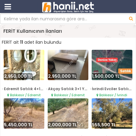
FERİT Kullanıcının İlanları
FERİT ait
11
adet ilan bulundu
2,950,000 TL
2,950,000 TL
1,500,000 TL
.
.
.
Edremit Satılık 4+1 Bahçeli Mü..
Akçay Satılık 3+1 Yazlık Daire..
İvrindi Evciler Satılık Arazi..
Balıkesir / Edremit
Balıkesir / Edremit
Balıkesir / İvrindi
5,450,000 TL
2,000,000 TL
555,500 TL