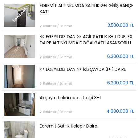
EDREMİT ALTINKUMDA SATILIK 2+1 GİRİŞ BAHÇE
KATI
3.500.000 TL
Balıkesir / Edremit
<< EGEYILDIZ DAN >> ACİL SATILIK 3+ 1 DUBLEX
DAİRE ALTINKUMDA DOĞALGAZLI ASANSÖRLÜ
6.300.000 TL
Balıkesir / Edremit
<< EGEYILDIZ DAN >> İKİZÇAYDA 3+ 1 DAİRE
6.200.000 TL
Balıkesir / Edremit
Akçay altınkumda site içi 3+1
4.000.000 TL
Balıkesir / Edremit
Edremit Satılık Kelepir Daire.