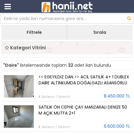
Filtrele
Sırala
Kategori Vitrini
"Daire"
listelemesinde toplam
32
adet ilan bulundu
<< EGEYILDIZ DAN >> ACİL SATILIK 4+ 1 DUBLEX
DAİRE ALTINKUMDA DOĞALGAZLI ASANSÖRLÜ
8.450.000 TL
Balıkesir / Edremit
SATILIK ÖN CEPHE ÇAY MANZARALI DENİZE 50
M AÇIK MUTFA 2+1
6.600.000 TL
Balıkesir / Edremit