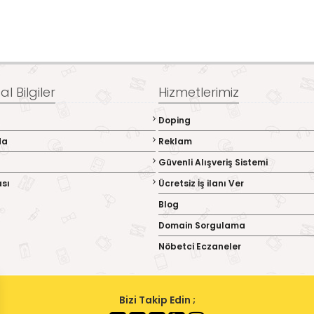
l Bilgiler
Hizmetlerimiz
Doping
da
Reklam
Güvenli Alışveriş Sistemi
ası
Ücretsiz İş ilanı Ver
Blog
Domain Sorgulama
Nöbetci Eczaneler
Bizi Takip Edin ;