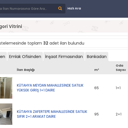
Hızlı Ara
ori Vitrini
istelemesinde toplam
32
adet ilan bulundu
den
Emlak Ofisinden
İnşaat Firmasından
Bankadan
Oda
İlan Başlığı
m²
Sayısı
KÜTAHYA MEYDAN MAHALLESİNDE SATILIK
65
1+1
YÜKSEK GİRİŞ 1+1 DAİRE
KÜTAHYA ZAFERTEPE MAHALLESİNDE SATILIK
95
2+1
SIFIR 2+1 ARAKAT DAİRE