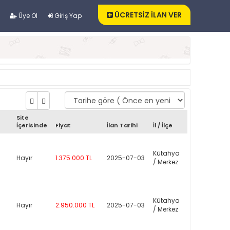
ÜCRETSİZ İLAN VER
Üye Ol
Giriş Yap
Site
İçerisinde
Fiyat
İlan Tarihi
İl / İlçe
Kütahya
Hayır
1.375.000 TL
2025-07-03
/ Merkez
Kütahya
Hayır
2.950.000 TL
2025-07-03
/ Merkez