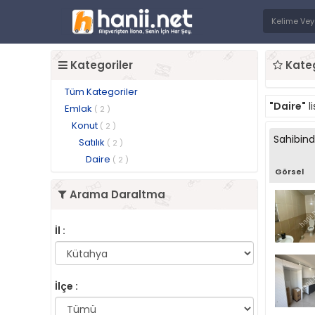
Kategoriler
Kateg
Tüm Kategoriler
"Daire"
l
Emlak
( 2 )
Konut
( 2 )
Sahibin
Satılık
( 2 )
Daire
( 2 )
Görsel
Arama Daraltma
İl :
İlçe :