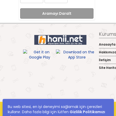
Aramayı Daralt
Kurumsa
Anasayfa
Hakkımız
İletişim
Site Harit
Bu web sitesi, en iyi deneyimi sağlamak için çerezleri
kullanır. Daha fazla bilgi için lütfen
Gizlilik Politikamızı