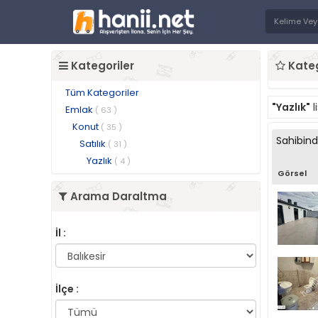
Kategoriler
Kateg
Tüm Kategoriler
"Yazlık"
l
Emlak
( 63 )
Konut
( 35 )
Sahibin
Satılık
( 31 )
Yazlık
( 4 )
Görsel
Arama Daraltma
İl :
İlçe :