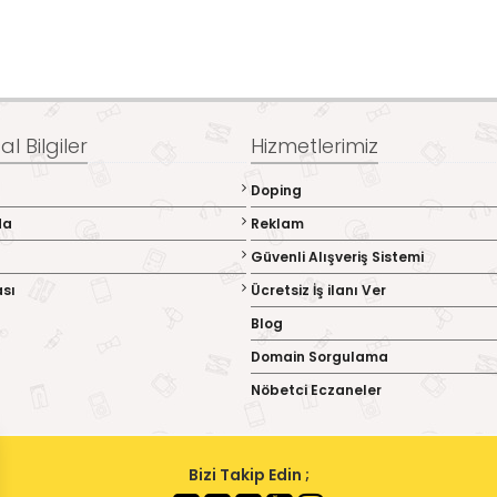
l Bilgiler
Hizmetlerimiz
Doping
da
Reklam
Güvenli Alışveriş Sistemi
ası
Ücretsiz İş ilanı Ver
Blog
Domain Sorgulama
Nöbetci Eczaneler
Bizi Takip Edin ;