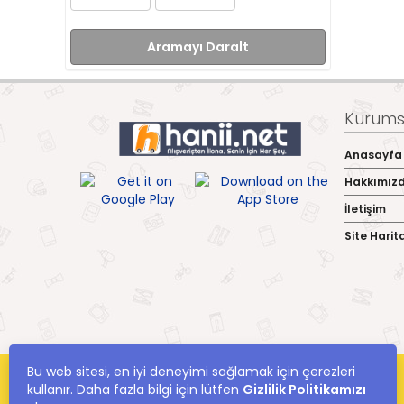
Aramayı Daralt
Kurumsa
Anasayfa
Hakkımız
İletişim
Site Harit
Bu web sitesi, en iyi deneyimi sağlamak için çerezleri
kullanır. Daha fazla bilgi için lütfen
Gizlilik Politikamızı