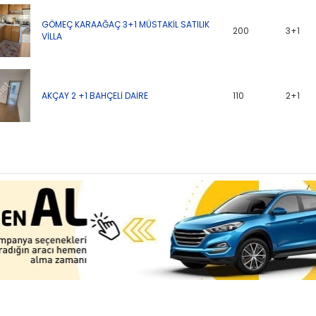
GÖMEÇ KARAAĞAÇ 3+1 MÜSTAKİL SATILIK
200
3+1
VİLLA
AKÇAY 2 +1 BAHÇELİ DAİRE
110
2+1