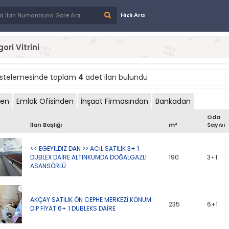
Hızlı Ara
ori Vitrini
istelemesinde toplam
4
adet ilan bulundu
den
Emlak Ofisinden
İnşaat Firmasından
Bankadan
Oda
İlan Başlığı
m²
Sayısı
<< EGEYILDIZ DAN >> ACİL SATILIK 3+ 1
DUBLEX DAİRE ALTINKUMDA DOĞALGAZLI
190
3+1
ASANSÖRLÜ
AKÇAY SATILIK ÖN CEPHE MERKEZİ KONUM
235
6+1
DİP FİYAT 6+ 1 DUBLEKS DAİRE