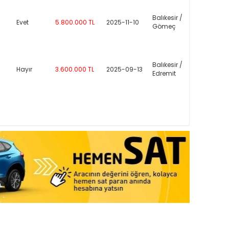
Balıkesir /
Evet
5.800.000 TL
2025-11-10
Gömeç
Balıkesir /
Hayır
3.600.000 TL
2025-09-13
Edremit