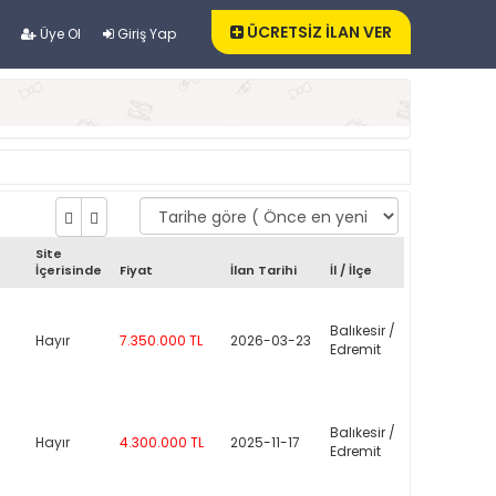
ÜCRETSİZ İLAN VER
Üye Ol
Giriş Yap
Site
İçerisinde
Fiyat
İlan Tarihi
İl / İlçe
Balıkesir /
Hayır
7.350.000 TL
2026-03-23
Edremit
Balıkesir /
Hayır
4.300.000 TL
2025-11-17
Edremit