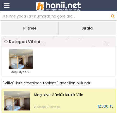
Filtrele
Sırala
Kategori Vitrini
Maşukiye Gü...
"Villa"
listelemesinde toplam
1
adet ilan bulundu
Maşukiye Günlük Kiralık Villa
12.500 TL
Kocaeli / Kartepe