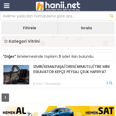
Filtrele
Sırala
Kategori Vitrini
"Diğer"
listelemesinde toplam
3
adet ilan bulundu
İZMİR/KEMALPAŞA/ÖREN/ARMUTLU/TİRE MİNİ
ESKAVATÖR KEPÇE PEYSAJ ÇELİK HAFRİYAT
1 TL
İzmir / Kemalpaşa
1