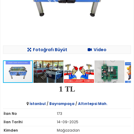
Fotoğrafı Büyüt
Video
1 TL
İstanbul
/
Bayrampaşa
/
Altıntepsi Mah.
İlan No
173
İlan Tarihi
14-09-2025
Kimden
Mağazadan