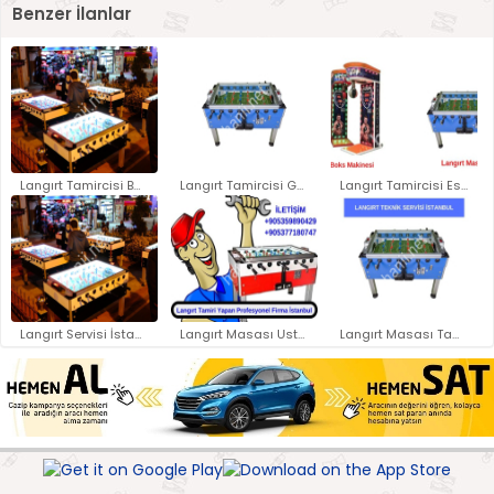
Benzer İlanlar
Langırt Tamircisi Bağcılar / L..
Langırt Tamircisi Gaziosmanpaş..
Langırt Tamircisi Esenyurt / L..
Langırt Servisi İstanbul Ücret..
Langırt Masası Ustası Yakınlar..
Langırt Masası Tamir Servisi |..