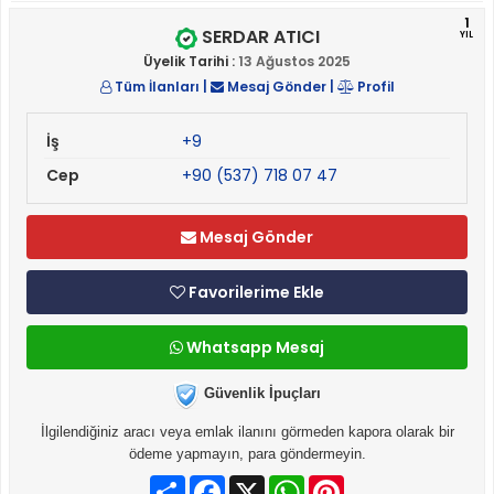
1
SERDAR ATICI
YIL
Üyelik Tarihi :
13 Ağustos 2025
Tüm İlanları
|
Mesaj Gönder
|
Profil
İş
+9
Cep
+90 (537) 718 07 47
Mesaj Gönder
Favorilerime Ekle
Whatsapp Mesaj
Güvenlik İpuçları
İlgilendiğiniz aracı veya emlak ilanını görmeden kapora olarak bir
ödeme yapmayın, para göndermeyin.
Paylaş
Facebook
X
WhatsApp
Pinterest