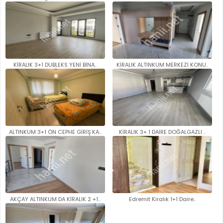
KİRALIK 3+1 DUBLEKS YENİ BİNA..
KİRALIK ALTINKUM MERKEZİ KONU..
ALTINKUM 3+1 ÖN CEPHE GİRİŞ KA..
KİRALIK 3+ 1 DAİRE DOĞALGAZLI ..
AKÇAY ALTINKUM DA KİRALIK 2 +1..
Edremit Kiralık 1+1 Daire..