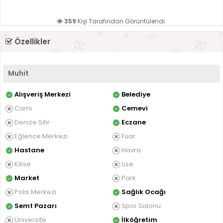
359
Kişi Tarafından Görüntülendi.
Özellikler
Muhit
Alışveriş Merkezi
Belediye
Cami
Cemevi
Denize Sıfır
Eczane
Eğlence Merkezi
Fuar
Hastane
Havra
Kilise
Lise
Market
Park
Polis Merkezi
Sağlık Ocağı
Semt Pazarı
Spor Salonu
Üniversite
İlköğretim