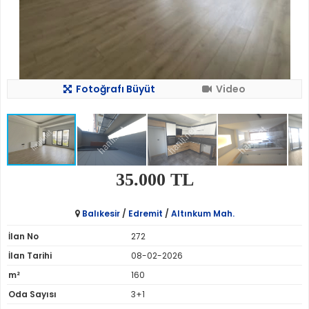
Fotoğrafı Büyüt
Video
35.000 TL
Balıkesir
/
Edremit
/
Altınkum Mah.
İlan No
272
İlan Tarihi
08-02-2026
m²
160
Oda Sayısı
3+1