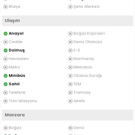
İtfaiye
Şehir Merkezi
Ulaşım
Anayol
Boğaz Köprüleri
Cadde
Deniz Otobüsü
Dolmuş
E-5
Havaalanı
Marmaray
Metro
Metrobüs
Minibüs
Otobüs Durağı
Sahil
TEM
Teleferik
Tramvay
Tren İstasyonu
İskele
Manzara
Boğaz
Deniz