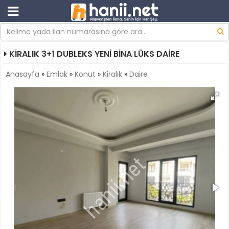
KİRALIK 3+1 DUBLEKS YENİ BİNA LÜKS DAİRE
Anasayfa
»
Emlak
»
Konut
»
Kiralık
»
Daire