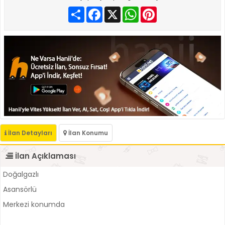
Paylaş
Facebook
X
WhatsApp
Pinterest
İlan Detayları
İlan Konumu
İlan Açıklaması
Doğalgazlı
Asansörlü
Merkezi konumda