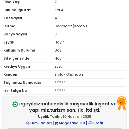
Bina Yaşı
2
Bulunduğu Kat
Kot 4
Kat Sayısı
4
Isıtma
Doğalgaz (Kombi)
Banyo Sayısı
3
Eşyalı
Hayır
Kullanım Durumu
Boş
Site İçerisinde
Hayır
Krediye Uygun
Evet
Kimden
Emlak Ofisinden
Taşınmaz Numarası
******
İzin Belge No
******
1
egeyıldızmühendislik müşavirlik inşaat ve
YIL
yapı mlz.turizm san. tic. ltd şti.
Üyelik Tarihi :
10 Haziran 2025
Tüm İlanları
|
Mağazaya Git
|
Profil