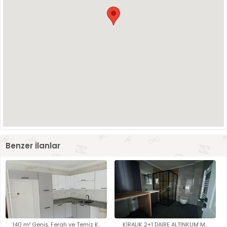
Benzer İlanlar
140 m² Geniş, Ferah ve Temiz K..
KİRALIK 2+1 DAİRE ALTINKUM M..