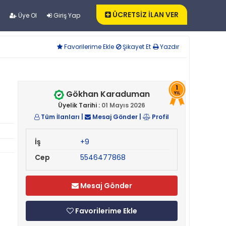
ÜCRETSİZ İLAN VER
Üye Ol
Giriş Yap
Favorilerime Ekle
Şikayet Et
Yazdır
1
Gökhan Karaduman
YIL
Üyelik Tarihi :
01 Mayıs 2026
Tüm İlanları
|
Mesaj Gönder
|
Profil
İş
+9
Cep
5546477868
Mesaj Gönder
Favorilerime Ekle