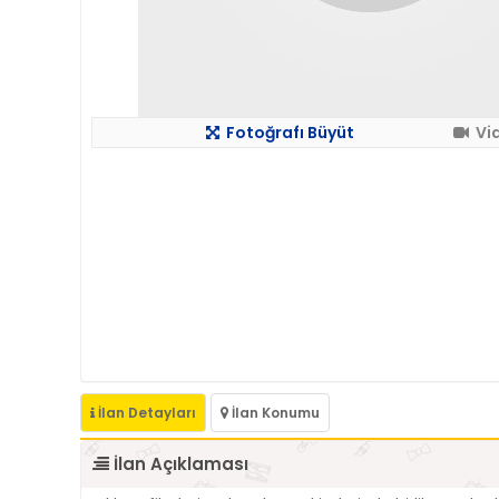
Fotoğrafı Büyüt
Vi
İlan Detayları
İlan Konumu
İlan Açıklaması