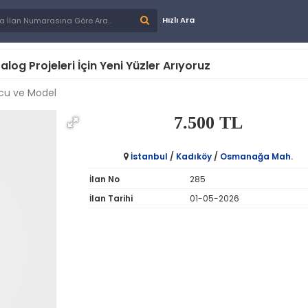
Hızlı Ara
g Projeleri İçin Yeni Yüzler Arıyoruz
u ve Model
7.500 TL
İstanbul
/
Kadıköy
/
Osmanağa Mah.
İlan No
285
İlan Tarihi
01-05-2026