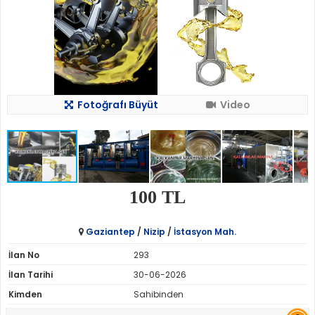
Fotoğrafı Büyüt
Video
100 TL
Gaziantep
/
Nizip
/
İstasyon Mah.
İlan No
293
İlan Tarihi
30-06-2026
Kimden
Sahibinden