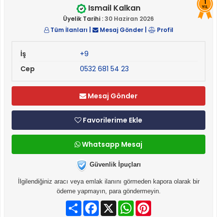
1
Ismail Kalkan
YIL
Üyelik Tarihi :
30 Haziran 2026
Tüm İlanları
|
Mesaj Gönder
|
Profil
İş
+9
Cep
0532 681 54 23
Mesaj Gönder
Favorilerime Ekle
Whatsapp Mesaj
Güvenlik İpuçları
İlgilendiğiniz aracı veya emlak ilanını görmeden kapora olarak bir
ödeme yapmayın, para göndermeyin.
Paylaş
Facebook
X
WhatsApp
Pinterest