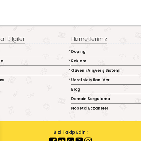
l Bilgiler
Hizmetlerimiz
Doping
da
Reklam
Güvenli Alışveriş Sistemi
ası
Ücretsiz İş ilanı Ver
Blog
Domain Sorgulama
Nöbetci Eczaneler
Bizi Takip Edin ;