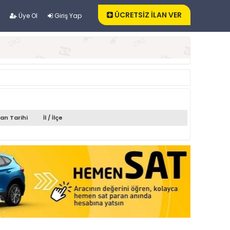
ÜCRETSİZ İLAN VER
Üye Ol
Giriş Yap
lan Tarihi
İl / İlçe