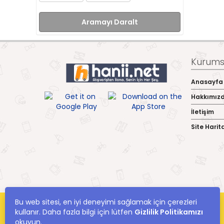
Aramayı Daralt
Kurumsa
Anasayfa
Hakkımız
İletişim
Site Harit
Bu web sitesi, en iyi deneyimi sağlamak için çerezleri
kullanır. Daha fazla bilgi için lütfen
Gizlilik Politikamızı
okuyun.