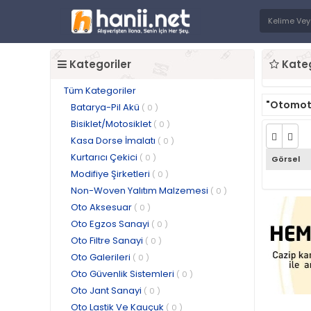
Kategoriler
Kateg
Tüm Kategoriler
"Otomot
Batarya-Pil Akü
( 0 )
Bisiklet/Motosiklet
( 0 )
Kasa Dorse İmalatı
( 0 )
Kurtarıcı Çekici
( 0 )
Görsel
Modifiye Şirketleri
( 0 )
Non-Woven Yalıtım Malzemesi
( 0 )
Oto Aksesuar
( 0 )
Oto Egzos Sanayi
( 0 )
Oto Filtre Sanayi
( 0 )
Oto Galerileri
( 0 )
Oto Güvenlik Sistemleri
( 0 )
Oto Jant Sanayi
( 0 )
Oto Lastik Ve Kauçuk
( 0 )