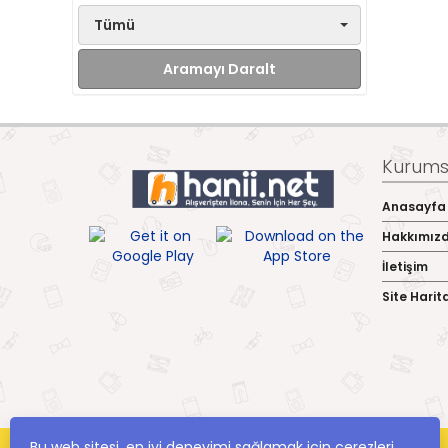
Tümü
Aramayı Daralt
Kurumsa
Anasayfa
Hakkımız
İletişim
Site Harit
Bu web sitesi, en iyi deneyimi sağlamak için çerezleri