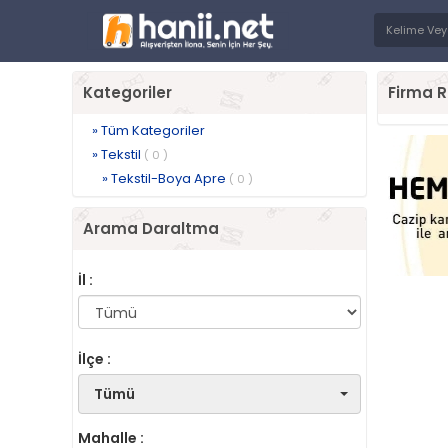
Kategoriler
Firma R
» Tüm Kategoriler
» Tekstil
( 0 )
» Tekstil-Boya Apre
( 0 )
Arama Daraltma
İl :
İlçe :
Tümü
Mahalle :