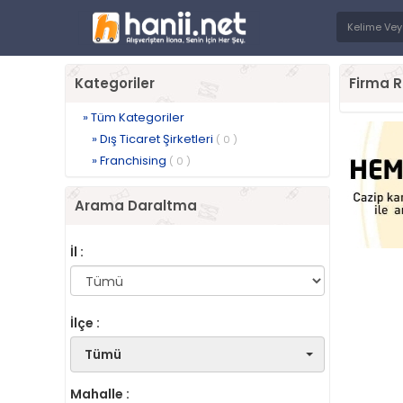
Kategoriler
Firma R
» Tüm Kategoriler
» Dış Ticaret Şirketleri
( 0 )
» Franchising
( 0 )
Arama Daraltma
İl :
İlçe :
Tümü
Mahalle :