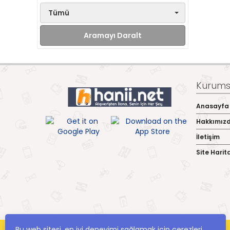
Tümü
Aramayı Daralt
Kurumsa
Anasayfa
Hakkımız
İletişim
Site Harit
Bu web sitesi, en iyi deneyimi sağlamak için çerezleri