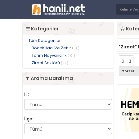
Kategoriler
Kateg
Tüm Kategoriler
"Ziraat"
Böcek İlacı Ve Zehir
( 0 )
Tarım Hayvancılık
( 0 )
Ziraat Sektörü
( 0 )
Görsel
Arama Daraltma
İl :
İlçe :