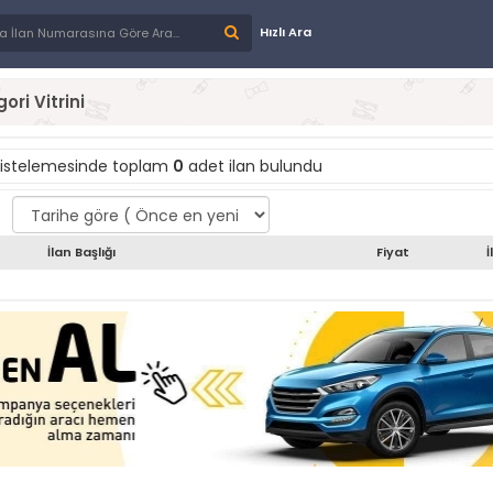
Hızlı Ara
ori Vitrini
listelemesinde toplam
0
adet ilan bulundu
İlan Başlığı
Fiyat
İ