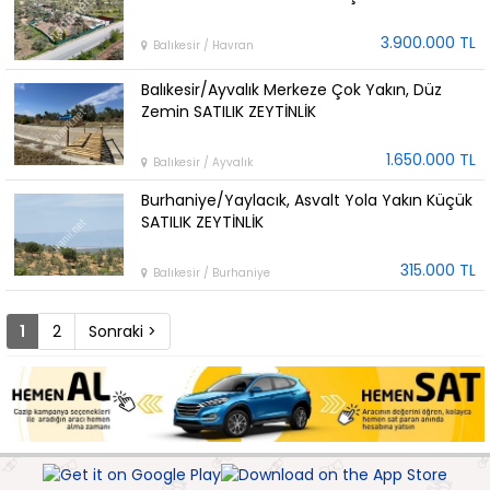
3.900.000 TL
Balıkesir / Havran
Balıkesir/Ayvalık Merkeze Çok Yakın, Düz
Zemin SATILIK ZEYTİNLİK
1.650.000 TL
Balıkesir / Ayvalık
Burhaniye/Yaylacık, Asvalt Yola Yakın Küçük
SATILIK ZEYTİNLİK
315.000 TL
Balıkesir / Burhaniye
1
2
Sonraki >