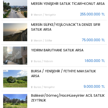
MERSİN YENİŞEHİR SATILIK TİCARİ+KONUT ARSA
255.000.000 TL
Mersin / Yenişehir
MERSİN SİLİFKE/YEŞİLOVACIK'TA DENİZE SIFIR
SATILIK ARSA
75.000.000 TL
Mersin / Silifke
YIDIRIM BARUTHANE SATILIK ARSA
1.600.000 TL
Bursa / Yıldırım
BURSA / YENİŞEHİR / FETHİYE MAH.SATILIK
ARSA
9.000.000 TL
Bursa / Yenişehir
Balıkesir/Gömeç/HacıHüseyinler ACİL SATILIK
ZEYTİNLİK