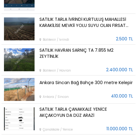
SATILIK TARLA İVRİNDİ KURTULUŞ MAHALLESİ
KARAKİLİSE MEVKİİ YOLU SUYU OLAN FIRSAT
ARAZİ 8.293.82 M2
2.500 TL
Balıkesir / İvrindi
SATILIK HAVRAN SARNIÇ TA 7.855 M2
ZEYTİNLİK
2.400.000 TL
Balıkesir / Havran
Ankara Sincan Bağ Bahçe 300 metre Kelepir
410.000 TL
Ankara / Sincan
SATILIK TARLA ÇANAKKALE YENİCE
AKÇAKOYUN DA DÜZ ARAZİ
11.000.000 TL
Çanakkale / Yenice