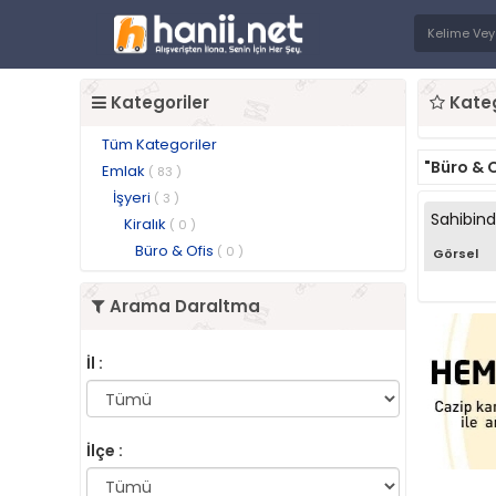
Kategoriler
Kateg
Tüm Kategoriler
"Büro & O
Emlak
( 83 )
İşyeri
( 3 )
Sahibin
Kiralık
( 0 )
Büro & Ofis
( 0 )
Görsel
Arama Daraltma
İl :
İlçe :