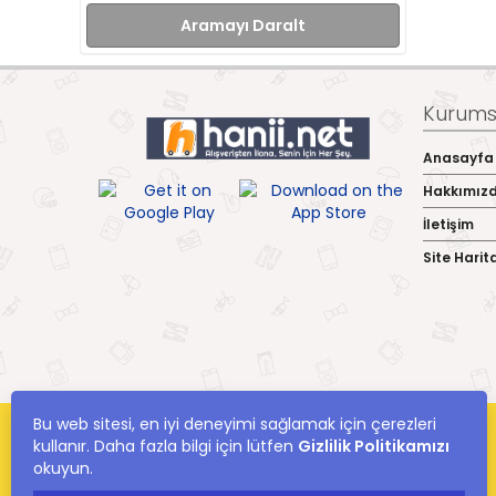
Aramayı Daralt
Kurumsa
Anasayfa
Hakkımız
İletişim
Site Harit
Bu web sitesi, en iyi deneyimi sağlamak için çerezleri
kullanır. Daha fazla bilgi için lütfen
Gizlilik Politikamızı
okuyun.