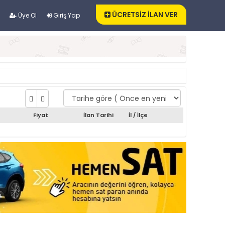
ÜCRETSİZ İLAN VER
Üye Ol
Giriş Yap
Fiyat
İlan Tarihi
İl / İlçe