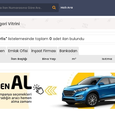
Hızlı Ara
ori Vitrini
fis"
listelemesinde toplam
0
adet ilan bulundu
den
Emlak Ofisi
İnşaat Firması
Bankadan
İlan Başlığı
Bina Yaşı
m²
Isıtma