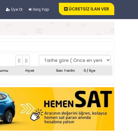
ÜCRETSİZ İLAN VER
Üye Ol
Giriş Yap
rumu
Fiyat
İlan Tarihi
İl / İlçe