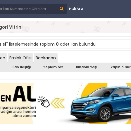
Hızlı Ara
ori Vitrini
isi"
listelemesinde toplam
0
adet ilan bulundu
den
Emlak Ofisi
Bankadan
İlan Başlığı
Toplam m2
Binanın Yaşı
Yapının Du