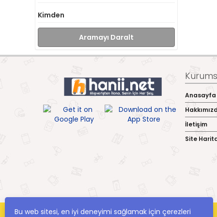
Kimden
Aramayı Daralt
Kurumsa
Anasayfa
Hakkımız
İletişim
Site Harit
Bu web sitesi, en iyi deneyimi sağlamak için çerezleri