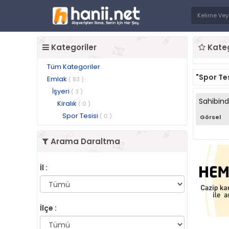
Kategoriler
Kateg
Tüm Kategoriler
"Spor Tes
Emlak
( 83 )
İşyeri
( 3 )
Sahibin
Kiralık
( 0 )
Spor Tesisi
( 0 )
Görsel
Arama Daraltma
İl :
İlçe :