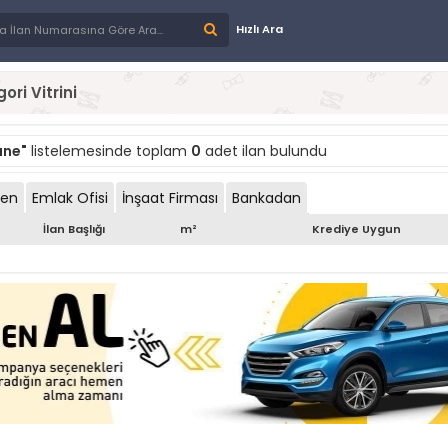
Hızlı Ara
ori Vitrini
ane"
listelemesinde toplam
0
adet ilan bulundu
den
Emlak Ofisi
İnşaat Firması
Bankadan
İlan Başlığı
m²
Krediye Uygun