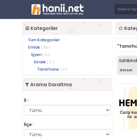
Kategoriler
Kateg
Tüm Kategoriler
"Tamirh
Emlak
( 83 )
İşyeri
( 3 )
Sahibin
Kiralık
( 0 )
Tamirhane
( 0 )
Görsel
Arama Daraltma
İl :
İlçe :