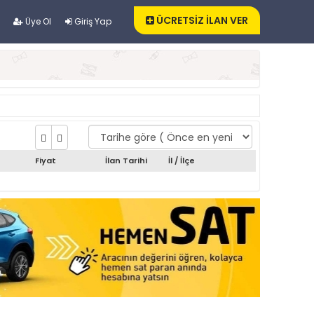
ÜCRETSİZ İLAN VER
Üye Ol
Giriş Yap
Fiyat
İlan Tarihi
İl / İlçe