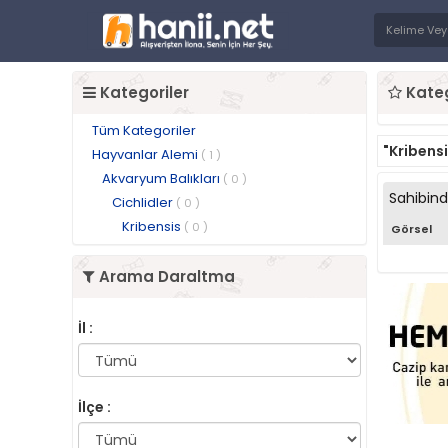
Kategoriler
Kateg
Tüm Kategoriler
"Kribensi
Hayvanlar Alemi
( 1 )
Akvaryum Balıkları
( 0 )
Sahibin
Cichlidler
( 0 )
Kribensis
( 0 )
Görsel
Arama Daraltma
İl :
İlçe :