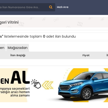
Hızlı Ara
ori Vitrini
s"
listelemesinde toplam
0
adet ilan bulundu
den
Mağazadan
İlan Başlığı
Fiyat
İ