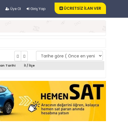
ÜCRETSİZ İLAN VER
Üye Ol
Giriş Yap
lan Tarihi
İl / İlçe