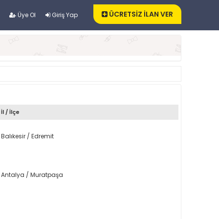
ÜCRETSİZ İLAN VER
Üye Ol
Giriş Yap
İl / İlçe
Balıkesir / Edremit
Antalya / Muratpaşa