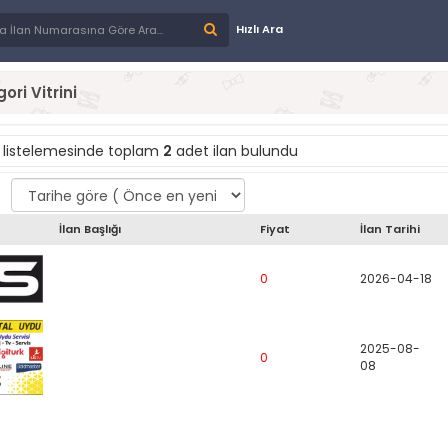
Hızlı Ara
ori Vitrini
listelemesinde toplam
2
adet ilan bulundu
İlan Başlığı
Fiyat
İlan Tarihi
0
2026-04-18
2025-08-
0
08