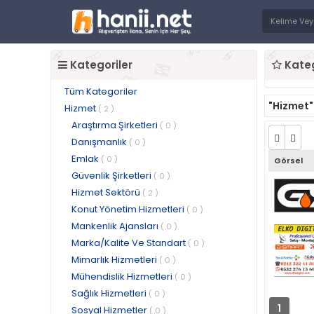
Kategoriler
Kateg
Tüm Kategoriler
"Hizmet"
Hizmet
( 2 )
Araştırma Şirketleri
( 0 )
Danışmanlık
( 0 )
Emlak
( 0 )
Görsel
Güvenlik Şirketleri
( 0 )
Hizmet Sektörü
( 2 )
Konut Yönetim Hizmetleri
( 0 )
Mankenlik Ajansları
( 0 )
Marka/Kalite Ve Standart
( 0 )
Mimarlık Hizmetleri
( 0 )
Mühendislik Hizmetleri
( 0 )
Sağlık Hizmetleri
( 0 )
1
Sosyal Hizmetler
( 0 )