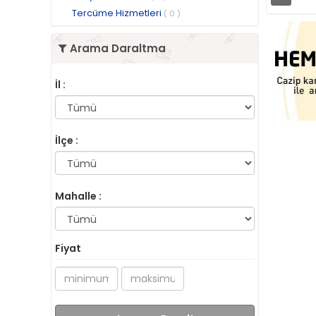
Tercüme Hizmetleri
( 0 )
Arama Daraltma
İl :
İlçe :
Mahalle :
Fiyat