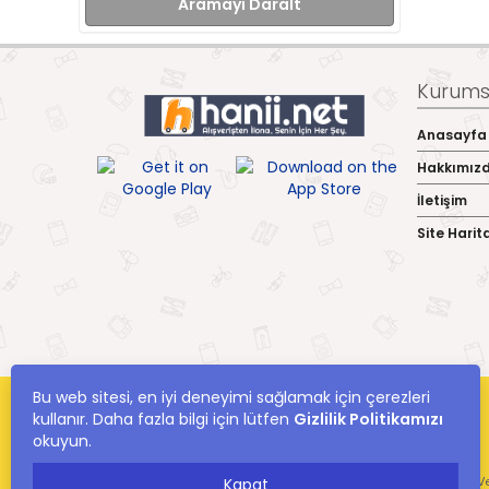
Aramayı Daralt
Kurumsa
Anasayfa
Hakkımız
İletişim
Site Harit
Bu web sitesi, en iyi deneyimi sağlamak için çerezleri
kullanır. Daha fazla bilgi için lütfen
Gizlilik Politikamızı
okuyun.
hanii.net Yer Alan Kullanıcıların Oluşturduğu Tüm İçerik, Görüş Ve
Kapat