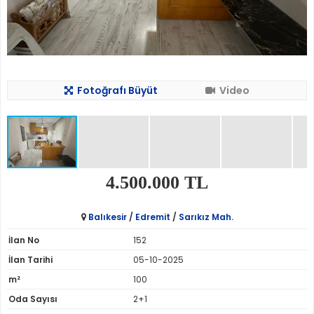
Fotoğrafı Büyüt
Video
4.500.000 TL
Balıkesir
/
Edremit
/
Sarıkız Mah.
İlan No
152
İlan Tarihi
05-10-2025
m²
100
Oda Sayısı
2+1