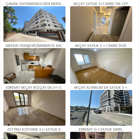
ÇAMAK GAYRİMENKUL'DEN MERSİN/Y..
AKÇAY SATILIK 2+1 DAİRE ÖN CEP..
MERSİN YENİŞEHİR/BARBAROS MAH...
AKÇAY SATILIK 2 + 1 DAİRE DOĞ..
EDREMİT AKÇAY İKİZÇAY DA 3+1 S..
AKÇAY ALTINKUM DA SATILIK 3 +..
ZEYTİNLİ KÖYÜNDE 2+1 SATILIK D..
EDREMİT 3+1 SATILIK DAİRE..