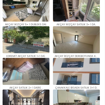
AKÇAY İKİZÇAY 5+ 1 DUBLEKS DAİ..
AKÇAY İKİZÇAY SATILIK 3+ 1 DA..
EDREMİT AKÇAY SATILIK 1+1 DAİ..
AKÇAY İKİZÇAY DEREBOYUNDA 4+1 ..
AKÇAY SATILIK 2+ 1 DAİRE ..
ÇANAKKALE BİGADA SATILIK 3+1 D..