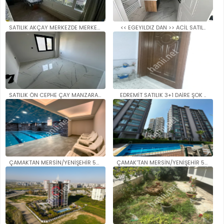
SATILIK AKÇAY MERKEZDE MERKEZİ..
<< EGEYILDIZ DAN >> ACİL SATIL..
SATILIK ÖN CEPHE ÇAY MANZARALI..
EDREMİT SATILIK 3+1 DAİRE ŞOK ..
ÇAMAKTAN MERSİN/YENİŞEHİR 50. ..
ÇAMAK'TAN MERSİN/YENİŞEHİR 50...