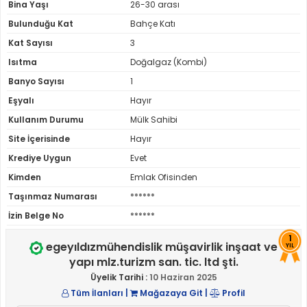
Bina Yaşı
26-30 arası
Bulunduğu Kat
Bahçe Katı
Kat Sayısı
3
Isıtma
Doğalgaz (Kombi)
Banyo Sayısı
1
Eşyalı
Hayır
Kullanım Durumu
Mülk Sahibi
Site İçerisinde
Hayır
Krediye Uygun
Evet
Kimden
Emlak Ofisinden
Taşınmaz Numarası
******
İzin Belge No
******
1
egeyıldızmühendislik müşavirlik inşaat ve
YIL
yapı mlz.turizm san. tic. ltd şti.
Üyelik Tarihi :
10 Haziran 2025
Tüm İlanları
|
Mağazaya Git
|
Profil