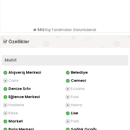
550
Kişi Tarafından Görüntülendi.
Özellikler
Muhit
Alışveriş Merkezi
Belediye
Cami
Cemevi
Denize Sıfır
Eczane
Eğlence Merkezi
Fuar
Hastane
Havra
Kilise
Lise
Market
Park
Polis Merkezi
Sağlık Ocağı