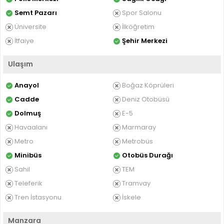
Semt Pazarı
Spor Salonu
Üniversite
İlköğretim
İtfaiye
Şehir Merkezi
Ulaşım
Anayol
Boğaz Köprüleri
Cadde
Deniz Otobüsü
Dolmuş
E-5
Havaalanı
Marmaray
Metro
Metrobüs
Minibüs
Otobüs Durağı
Sahil
TEM
Teleferik
Tramvay
Tren İstasyonu
İskele
Manzara