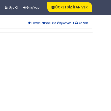
ÜCRETSİZ İLAN VER
Üye Ol
Giriş Yap
Favorilerime Ekle
Şikayet Et
Yazdır