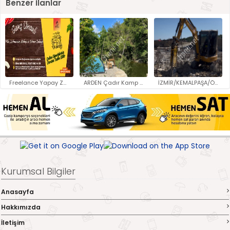
Benzer İlanlar
Freelance Yapay Zeka Tasarımcı..
ARDEN Çadır Kamp ve Bungalov..
İZMİR/KEMALPAŞA/ÖREN/ARMUTLU/T..
Kurumsal Bilgiler
Anasayfa
Hakkımızda
İletişim