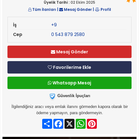
Üyelik Tarihi :
02 Ekim 2025
Tüm İlanları
|
Mesaj Gönder
|
Profil
İş
+9
Cep
0 543 879 2580
Mesaj Gönder
Favorilerime Ekle
Whatsapp Mesaj
Güvenlik İpuçları
İlgilendiğiniz aracı veya emlak ilanını görmeden kapora olarak bir
ödeme yapmayın, para göndermeyin.
Paylaş
Facebook
X
WhatsApp
Pinterest