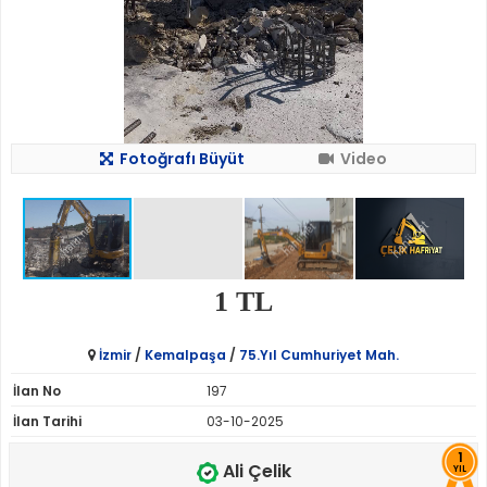
Fotoğrafı Büyüt
Video
1 TL
İzmir
/
Kemalpaşa
/
75.Yıl Cumhuriyet Mah.
İlan No
197
İlan Tarihi
03-10-2025
1
Ali Çelik
YIL