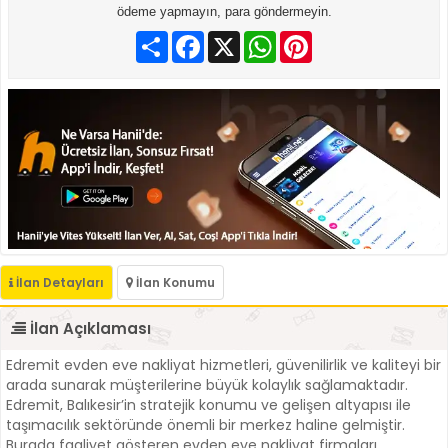
ödeme yapmayın, para göndermeyin.
Paylaş
Facebook
X
WhatsApp
Pinterest
İlan Detayları
İlan Konumu
İlan Açıklaması
Edremit evden eve nakliyat hizmetleri, güvenilirlik ve kaliteyi bir
arada sunarak müşterilerine büyük kolaylık sağlamaktadır.
Edremit, Balıkesir’in stratejik konumu ve gelişen altyapısı ile
taşımacılık sektöründe önemli bir merkez haline gelmiştir.
Burada faaliyet gösteren evden eve nakliyat firmaları,