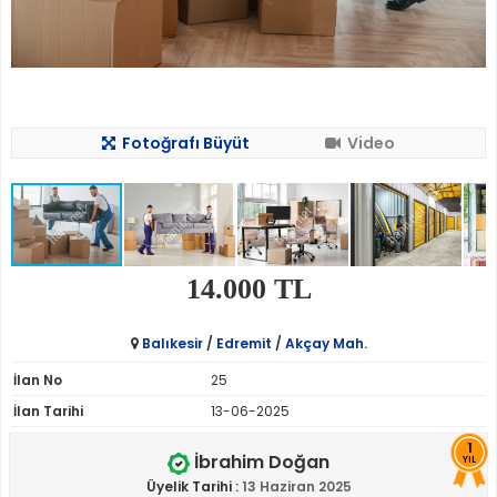
Fotoğrafı Büyüt
Video
14.000 TL
Balıkesir
/
Edremit
/
Akçay Mah.
İlan No
25
İlan Tarihi
13-06-2025
1
İbrahim Doğan
YIL
Üyelik Tarihi :
13 Haziran 2025