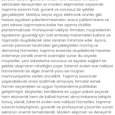
sektördeki deneyimleri ve modern ekipmanları sayesinde
taşınma sürecini hızlı, güvenli ve sorunsuz bir şekilde
gerçekleştirir. Mobilya, beyaz eşya, elektronik ürünler gibi
hassas eşyaların paketlenmesinden, araca yüklenmesine ve
yeni adrese taşınmasına kadar her aşama titizlikle
planlanmaktadır. Profesyonel nakliyat firmaları, müşterilerinin
eşyalarının güvenliği için özel ambalaj malzemeleri kullanır ve
taşımada oluşabilecek olası zararları minimize eder. Ayrıca,
uzman personel tarafından gerçekleştirilen montaj ve
demontaj hizmetleri, taşınma sırasında oluşabilecek hasarları
önlemeye yönelik önemli avantajlar sunar. Bu sayede
müşteriler, yeni adreslerine sorunsuz ve eşyaları sağlam bir
şekilde ulaşmanın rahatlığını yaşar. Edremit evden eve nakliyat
hizmetlerinin bir diğer önemli yönü ise müşteri
memnuniyetine verilen önceliktir. Taşınma sürecinde
yaşanabilecek stresi azaltmak amacıyla, firmalar esnek
hizmet seçenekleri ve uygun fiyatlandırma politikaları
geliştirmiştir. Müşteriler, kendilerine en uygun paketi seçerek
hem ekonomik hem de kaliteli hizmet alma imkanına sahiptir.
Sonuç olarak, Edremit evden eve nakliyat hizmetleri, taşınma
sürecini kolaylaştıran, güvenilir ve profesyonel çözümler sunan
sektörün önemli temsilcileridir. Modern ekipman ve deneyimli