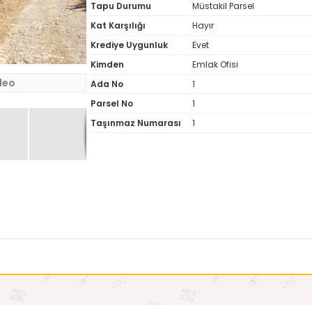
Tapu Durumu
Müstakil Parsel
Kat Karşılığı
Hayır
Krediye Uygunluk
Evet
Kimden
Emlak Ofisi
deo
Ada No
1
Parsel No
1
Taşınmaz Numarası
1