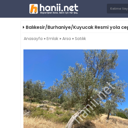
Balıkesir/Burhaniye/Kuyucak Resmi yola cep
Anasayfa
»
Emlak
»
Arsa
»
Satılık