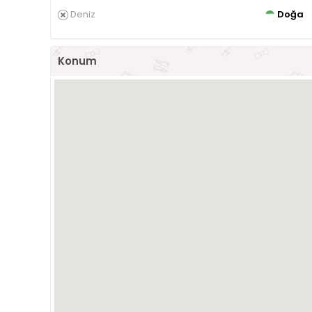
Deniz
Doğa
Konum