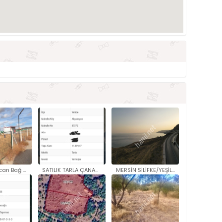
Ankara Sincan Bağ Bahçe 300 me..
SATILIK TARLA ÇANAKKALE YENİCE..
MERSİN SİLİFKE/YEŞİLOVACIK'TA ..