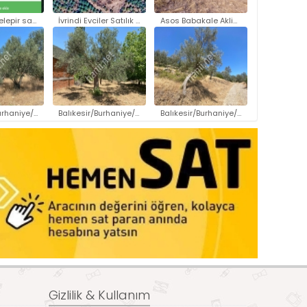
Gömeçte kelepir satılık arsa..
İvrindi Evciler Satılık Arazi..
Asos Babakale Akliman Satılık ..
Balıkesir/Burhaniye/Hisar Resm..
Balıkesir/Burhaniye/Bahadınlı ..
Balıkesir/Burhaniye/Kuyucak Re..
Gizlilik & Kullanım