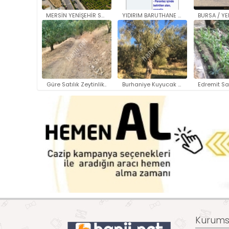
MERSİN YENİŞEHİR SATILIK TİCAR..
YIDIRIM BARUTHANE SATILIK ARSA..
Güre Satılık Zeytinlik..
Burhaniye Kuyucak Satılık zeyt..
Kurumsa