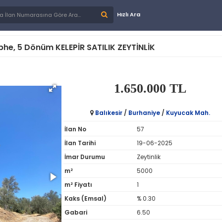
Hızlı Ara
he, 5 Dönüm KELEPİR SATILIK ZEYTİNLİK
1.650.000 TL
Balıkesir
/
Burhaniye
/
Kuyucak Mah.
İlan No
57
İlan Tarihi
19-06-2025
İmar Durumu
Zeytinlik
m²
5000
m² Fiyatı
1
Kaks (Emsal)
% 0.30
Gabari
6.50