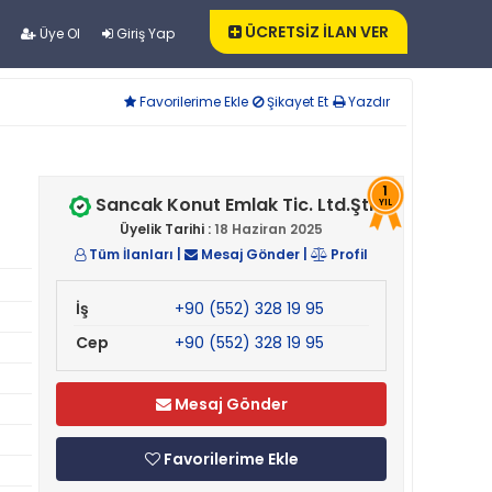
ÜCRETSİZ İLAN VER
Üye Ol
Giriş Yap
Favorilerime Ekle
Şikayet Et
Yazdır
1
Sancak Konut Emlak Tic. Ltd.Şti
YIL
Üyelik Tarihi :
18 Haziran 2025
Tüm İlanları
|
Mesaj Gönder
|
Profil
İş
+90 (552) 328 19 95
Cep
+90 (552) 328 19 95
Mesaj Gönder
Favorilerime Ekle