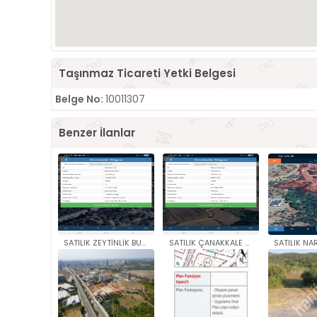
Taşınmaz Ticareti Yetki Belgesi
Belge No:
10011307
Benzer İlanlar
SATILIK ZEYTİNLİK BURHANİYE Ş..
SATILIK ÇANAKKALE YENİCE DÜZ S..