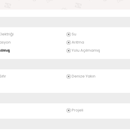
lektriği
Su
asyon
Arıtma
ılmış
Yolu Açılmamış
ıfır
Denize Yakın
Projeli