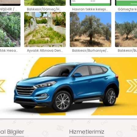
BURSA / YENİŞEHİR / FETHİYE MA..
Balıkesir/Gömeç/HacıHüseyinler..
Havran tekke kelepir satılık t..
Edremit Satılık Hesaplı Arsa..
Ayvalık Altınova Denize yakın ..
Balıkesir/Burhaniye/Sübeylider..
l Bilgiler
Hizmetlerimiz