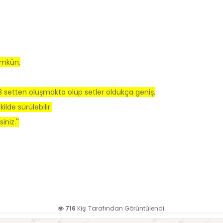
ümkün.
 3 setten oluşmakta olup setler oldukça geniş.
ilde sürülebilir.
niz.''
716
Kişi Tarafından Görüntülendi.