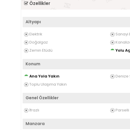
Özellikler
Altyapı
Elektrik
Sanayi E
Doğalgaz
Kanaliz
Zemin Etüdü
Yolu Aç
Konum
Ana Yola Yakın
Denize S
Toplu Ulaşıma Yakın
Genel Özellikler
İfrazlı
Parselli
Manzara