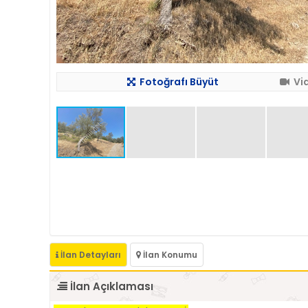
Fotoğrafı Büyüt
Vi
İlan Detayları
İlan Konumu
İlan Açıklaması