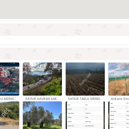
SATILIK NARLI MERKEZ İMARA YAK..
SATILIK HAVRAN SARNIÇ TA 7.855..
SATILIK TARLA İVRİNDİ KURTULUŞ..