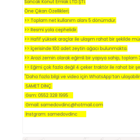
Sancak Konut Emlak LTD.ŞTİ.
Öne Çıkan Özellikleri;
>> Toplam net kullanım alanı 5 dönümdür.
>> Resmi yola cephelidir.
>> Hafif yüksek araçlar ile ulaşım rahat bir şekilde m
>> İçerisinde 100 adet zeytin ağacı bulunmakta.
>> Arazi zemin olarak eğimli bir yapıya sahip, toplam
>> Eğimi çok fazla değil 4 çeker traktör ile rahat bir şek
''Daha fazla bilgi ve video için WhatsApp’tan ulaşabilirsi
SAMET DİNÇ
Gsm: 0552 328 1995
Gmail: samedovdinc@hotmail.com
İnstgram: samedovdinc