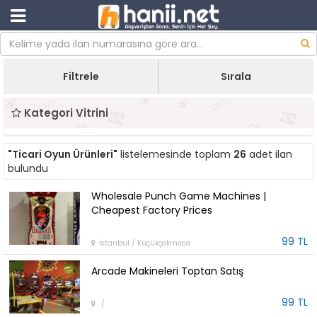
Filtrele
Sırala
Kategori Vitrini
"Ticari Oyun Ürünleri"
listelemesinde toplam
26
adet ilan
bulundu
Wholesale Punch Game Machines |
Cheapest Factory Prices
99 TL
İstanbul / Küçükçekmece
Arcade Makineleri Toptan Satış
99 TL
/