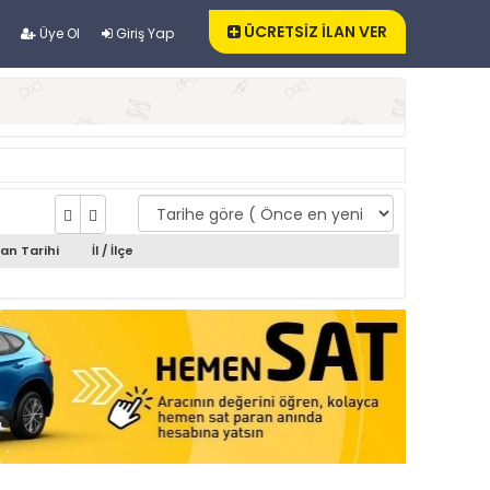
ÜCRETSİZ İLAN VER
Üye Ol
Giriş Yap
lan Tarihi
İl / İlçe