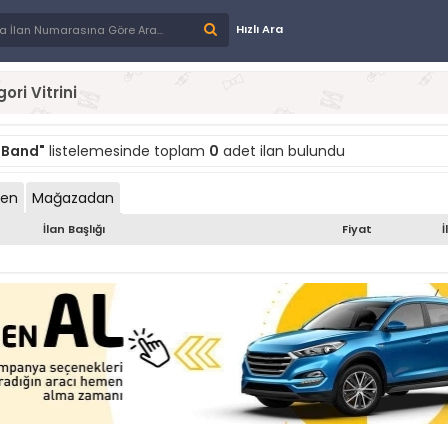
Hızlı Ara
ori Vitrini
 Band"
listelemesinde toplam
0
adet ilan bulundu
den
Mağazadan
İlan Başlığı
Fiyat
İ