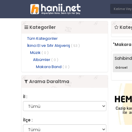
Kategoriler
Kateg
Tüm Kategoriler
"Makara
İkinci El ve Sıfır Alışveriş
( 53 )
Müzik
( 0 )
Sahibin
Albümler
( 0 )
Makara Band
( 0 )
Görsel
Arama Daraltma
İl :
İlçe :