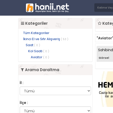
Kategoriler
Kateg
Tüm Kategoriler
"Aviator
İkinci El ve Sıfır Alışveriş
( 53 )
Saat
( 0 )
Sahibin
Kol Saati
( 0 )
Aviator
( 0 )
Görsel
Arama Daraltma
İl :
İlçe :