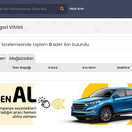
Hızlı Ara
ori Vitrini
"
listelemesinde toplam
0
adet ilan bulundu
den
Mağazadan
İlan Başlığı
Kasa
Kordon
Makine