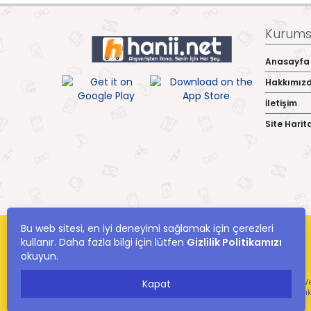
Kurumsa
Anasayfa
Hakkımız
İletişim
Site Harit
Bu web sitesi, en iyi deneyimi sağlamak için çerezleri
kullanır. Daha fazla bilgi için lütfen
Gizlilik Politikamızı
okuyun.
hanii.net Yer Alan Kullanıcıların Oluşturduğu Tüm İçerik, Görüş Ve
Kapat
Ve Bilgilerin Yanlışl