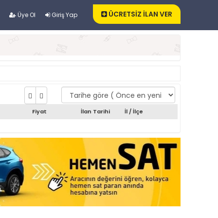
ÜCRETSİZ İLAN VER
Üye Ol
Giriş Yap
Fiyat
İlan Tarihi
İl / İlçe