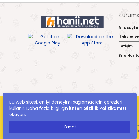
Kurumsa
Anasayfa
Hakkımız
İletişim
Site Harit
Bu web sitesi, en iyi deneyimi sağlamak için çerezleri
kullanır. Daha fazla bilgi için lütfen
Gizlilik Politikamızı
okuyun.
hanii.net Yer Alan Kullanıcıların Oluşturduğu Tüm İçerik, Görüş Ve
Kapat
Ve Bilgilerin Yanlışl