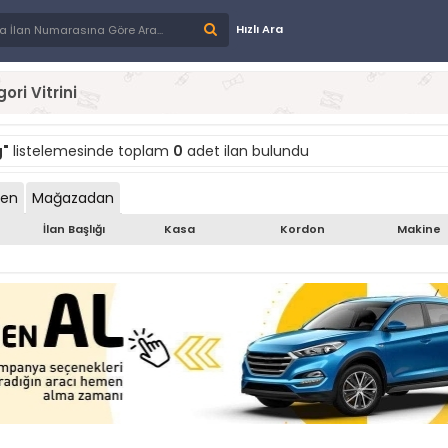
Hızlı Ara
ori Vitrini
g"
listelemesinde toplam
0
adet ilan bulundu
den
Mağazadan
İlan Başlığı
Kasa
Kordon
Makine