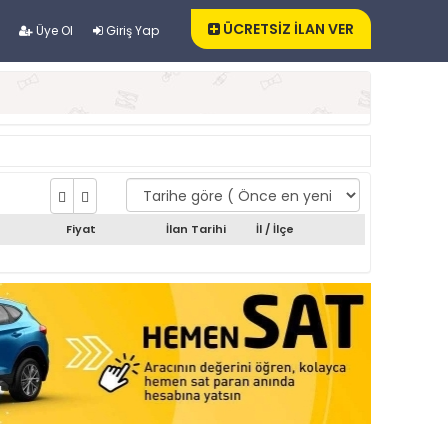
ÜCRETSİZ İLAN VER
Üye Ol
Giriş Yap
Fiyat
İlan Tarihi
İl / İlçe