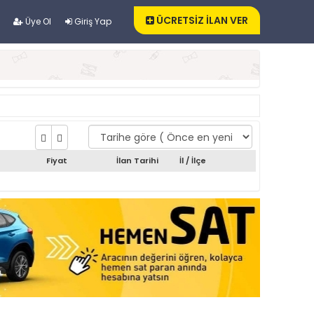
ÜCRETSİZ İLAN VER
Üye Ol
Giriş Yap
Fiyat
İlan Tarihi
İl / İlçe