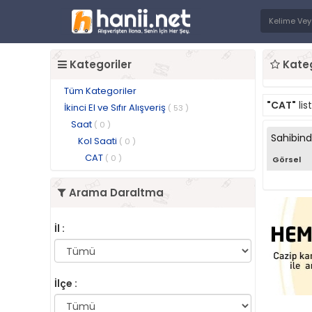
Kategoriler
Kateg
Tüm Kategoriler
"CAT"
li
İkinci El ve Sıfır Alışveriş
( 53 )
Saat
( 0 )
Sahibin
Kol Saati
( 0 )
CAT
( 0 )
Görsel
Arama Daraltma
İl :
İlçe :