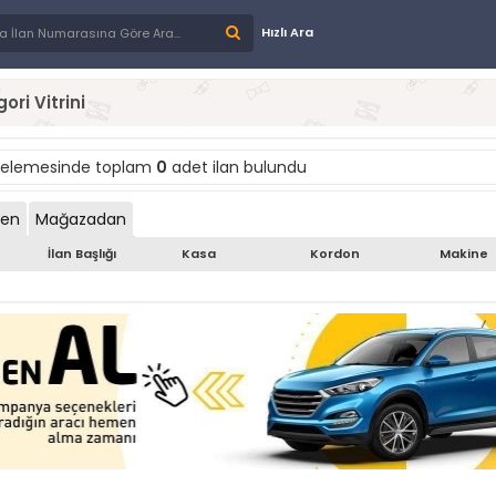
Hızlı Ara
ori Vitrini
stelemesinde toplam
0
adet ilan bulundu
den
Mağazadan
İlan Başlığı
Kasa
Kordon
Makine