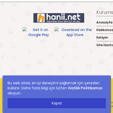
Kurumsa
Anasayfa
Hakkımız
İletişim
Site Harit
Bu web sitesi, en iyi deneyimi sağlamak için çerezleri
kullanır. Daha fazla bilgi için lütfen
Gizlilik Politikamızı
okuyun.
hanii.net Yer Alan Kullanıcıların Oluşturduğu Tüm İçerik, Görüş Ve
Kapat
Ve Bilgilerin Yanlışl