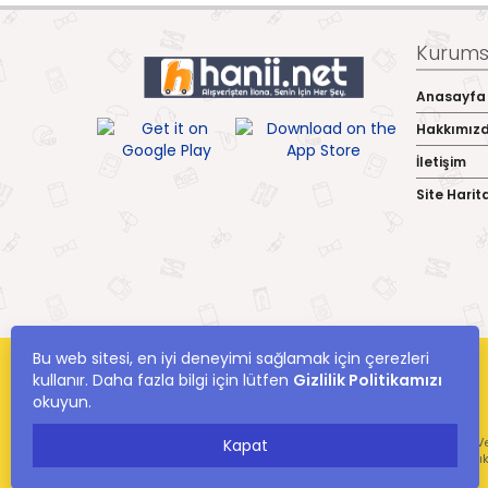
Kurumsa
Anasayfa
Hakkımız
İletişim
Site Harit
Bu web sitesi, en iyi deneyimi sağlamak için çerezleri
kullanır. Daha fazla bilgi için lütfen
Gizlilik Politikamızı
okuyun.
hanii.net Yer Alan Kullanıcıların Oluşturduğu Tüm İçerik, Görüş Ve
Kapat
Ve Bilgilerin Yanlışl