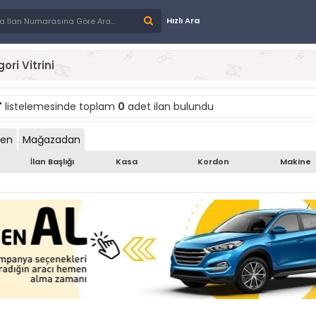
Hızlı Ara
ori Vitrini
"
listelemesinde toplam
0
adet ilan bulundu
den
Mağazadan
İlan Başlığı
Kasa
Kordon
Makine