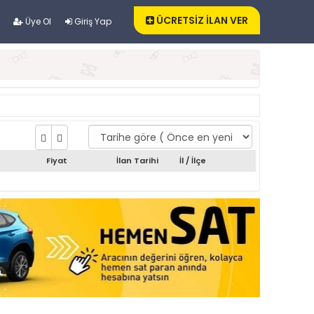
ÜCRETSİZ İLAN VER
Üye Ol
Giriş Yap
Fiyat
İlan Tarihi
İl / İlçe