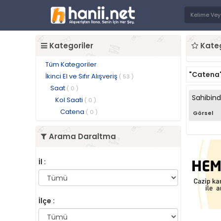
Kategoriler
Kateg
Tüm Kategoriler
"Catena
İkinci El ve Sıfır Alışveriş
( 53 )
Saat
( 0 )
Sahibin
Kol Saati
( 0 )
Catena
( 0 )
Görsel
Arama Daraltma
İl :
İlçe :