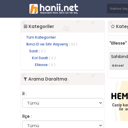
Kategoriler
Kateg
Tüm Kategoriler
"Ellesse"
İkinci El ve Sıfır Alışveriş
( 53 )
Saat
( 0 )
Sahibin
Kol Saati
( 0 )
Ellesse
( 0 )
Görsel
Arama Daraltma
İl :
İlçe :