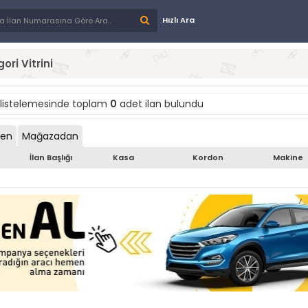
Hızlı Ara
ori Vitrini
listelemesinde toplam
0
adet ilan bulundu
den
Mağazadan
İlan Başlığı
Kasa
Kordon
Makine