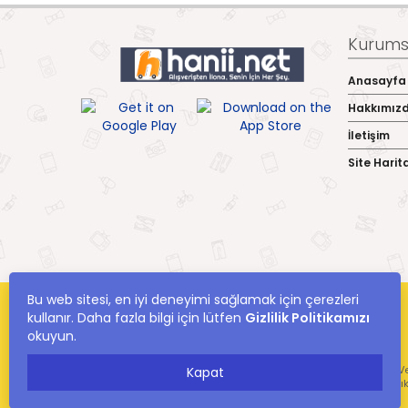
Kurumsa
Anasayfa
Hakkımız
İletişim
Site Harit
Bu web sitesi, en iyi deneyimi sağlamak için çerezleri
kullanır. Daha fazla bilgi için lütfen
Gizlilik Politikamızı
okuyun.
hanii.net Yer Alan Kullanıcıların Oluşturduğu Tüm İçerik, Görüş Ve
Kapat
Ve Bilgilerin Yanlışl