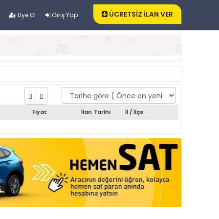
ÜCRETSİZ İLAN VER
Üye Ol
Giriş Yap
Fiyat
İlan Tarihi
İl / İlçe