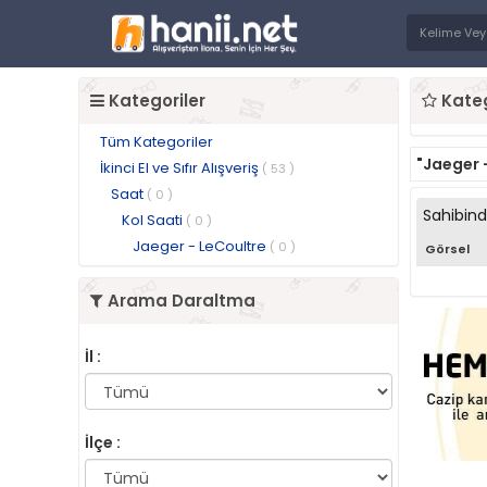
Kategoriler
Kateg
Tüm Kategoriler
"Jaeger 
İkinci El ve Sıfır Alışveriş
( 53 )
Saat
( 0 )
Sahibin
Kol Saati
( 0 )
Jaeger - LeCoultre
( 0 )
Görsel
Arama Daraltma
İl :
İlçe :