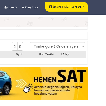
ÜCRETSİZ İLAN VER
Üye Ol
Giriş Yap
Fiyat
İlan Tarihi
İl / İlçe