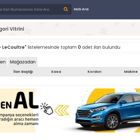
Hızlı Ara
ori Vitrini
- LeCoultre"
listelemesinde toplam
0
adet ilan bulundu
den
Mağazadan
İlan Başlığı
Kasa
Kordon
Makine