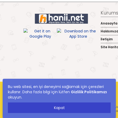
Kurumsa
Anasayfa
Hakkımız
İletişim
Site Harit
Bu web sitesi, en iyi deneyimi sağlamak için çerezleri
kullanır. Daha fazla bilgi için lütfen
Gizlilik Politikamızı
okuyun.
hanii.net Yer Alan Kullanıcıların Oluşturduğu Tüm İçerik, Görüş Ve
Kapat
Ve Bilgilerin Yanlışl