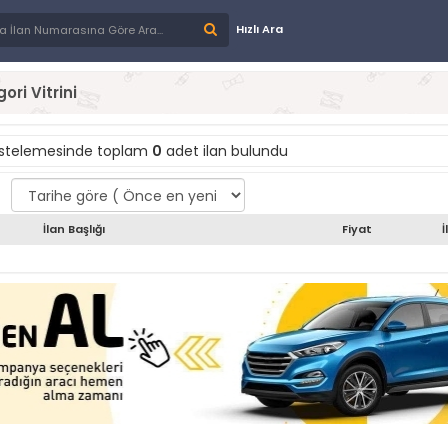
Hızlı Ara
ori Vitrini
istelemesinde toplam
0
adet ilan bulundu
İlan Başlığı
Fiyat
İ