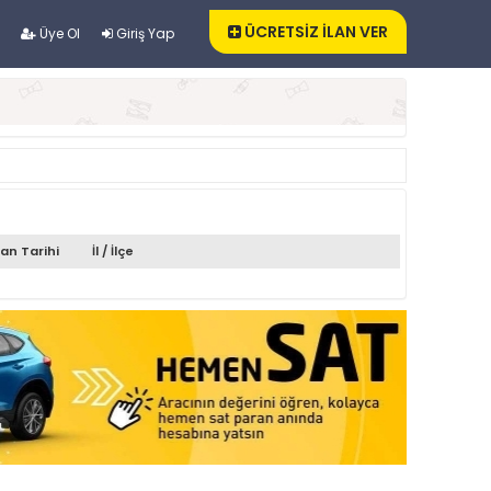
ÜCRETSİZ İLAN VER
Üye Ol
Giriş Yap
lan Tarihi
İl / İlçe