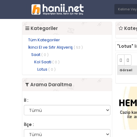
Kategoriler
Kateg
Tüm Kategoriler
"Lotus"
l
İkinci El ve Sıfır Alışveriş
( 53 )
Saat
( 0 )
Kol Saati
( 0 )
Lotus
( 0 )
Görsel
Arama Daraltma
İl :
İlçe :