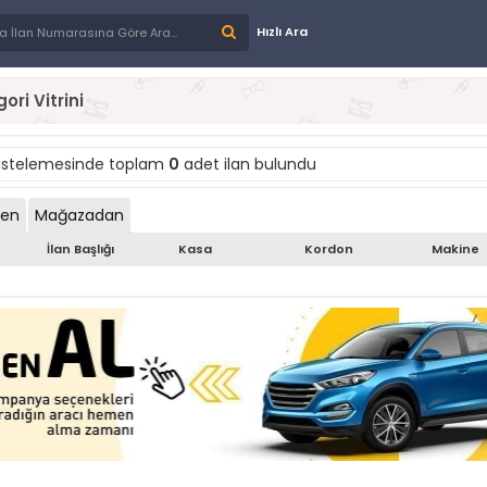
Hızlı Ara
ori Vitrini
istelemesinde toplam
0
adet ilan bulundu
den
Mağazadan
İlan Başlığı
Kasa
Kordon
Makine