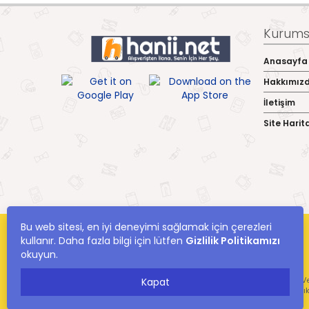
Kurumsa
Anasayfa
Hakkımız
İletişim
Site Harit
Bu web sitesi, en iyi deneyimi sağlamak için çerezleri
kullanır. Daha fazla bilgi için lütfen
Gizlilik Politikamızı
okuyun.
hanii.net Yer Alan Kullanıcıların Oluşturduğu Tüm İçerik, Görüş Ve
Kapat
Ve Bilgilerin Yanlışl