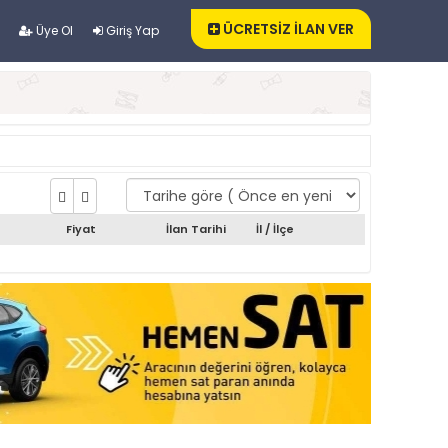
ÜCRETSİZ İLAN VER
Üye Ol
Giriş Yap
Fiyat
İlan Tarihi
İl / İlçe