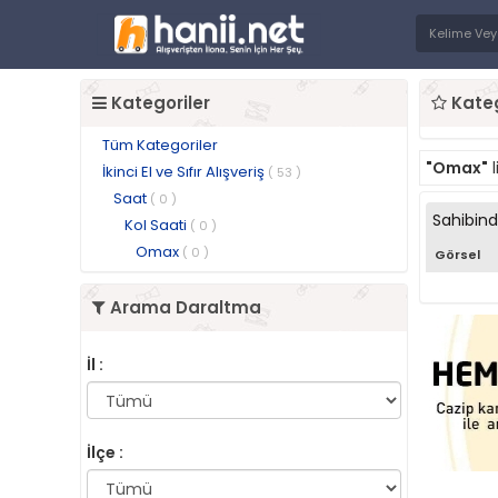
Kategoriler
Kateg
Tüm Kategoriler
"Omax"
l
İkinci El ve Sıfır Alışveriş
( 53 )
Saat
( 0 )
Sahibin
Kol Saati
( 0 )
Omax
( 0 )
Görsel
Arama Daraltma
İl :
İlçe :