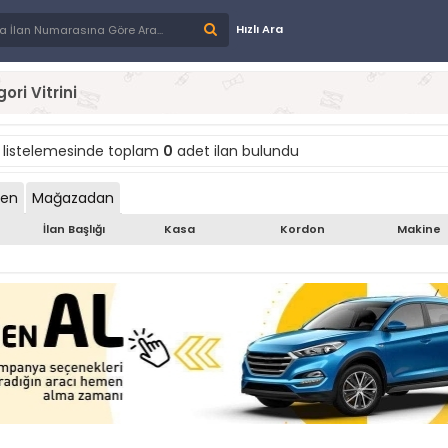
Hızlı Ara
ori Vitrini
listelemesinde toplam
0
adet ilan bulundu
den
Mağazadan
İlan Başlığı
Kasa
Kordon
Makine