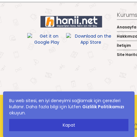
Kurumsa
Anasayfa
Hakkımız
İletişim
Site Harit
Bu web sitesi, en iyi deneyimi sağlamak için çerezleri
kullanır. Daha fazla bilgi için lütfen
Gizlilik Politikamızı
okuyun.
hanii.net Yer Alan Kullanıcıların Oluşturduğu Tüm İçerik, Görüş Ve
Kapat
Ve Bilgilerin Yanlışl