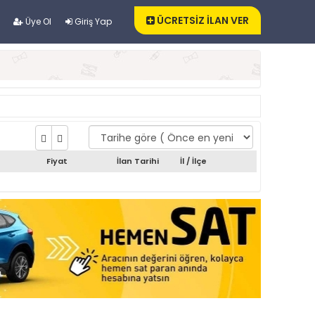
ÜCRETSİZ İLAN VER
Üye Ol
Giriş Yap
Fiyat
İlan Tarihi
İl / İlçe