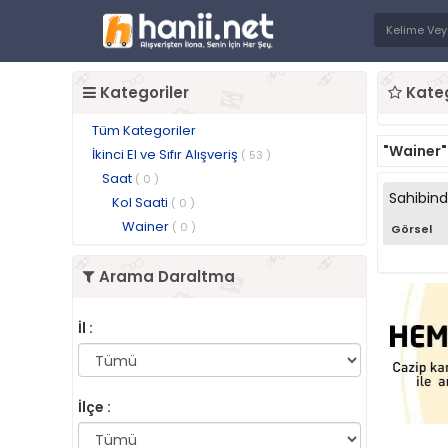
Kategoriler
Kateg
Tüm Kategoriler
"Wainer"
İkinci El ve Sıfır Alışveriş
( 53 )
Saat
( 0 )
Sahibin
Kol Saati
( 0 )
Wainer
( 0 )
Görsel
Arama Daraltma
İl :
İlçe :