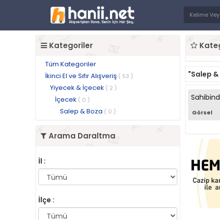
Kategoriler
Kateg
Tüm Kategoriler
"Salep &
İkinci El ve Sıfır Alışveriş
( 53 )
Yiyecek & İçecek
( 2 )
Sahibin
İçecek
( 0 )
Salep & Boza
( 0 )
Görsel
Arama Daraltma
İl :
İlçe :