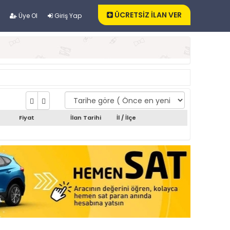
ÜCRETSİZ İLAN VER
Üye Ol
Giriş Yap
Fiyat
İlan Tarihi
İl / İlçe