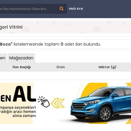
Hızlı Ara
ori Vitrini
 Boza"
listelemesinde toplam
0
adet ilan bulundu
den
Mağazadan
İlan Başlığı
Ürün
Miktar (g)