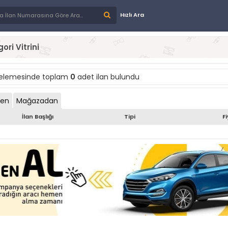
Hızlı Ara
ori Vitrini
telemesinde toplam
0
adet ilan bulundu
den
Mağazadan
İlan Başlığı
Tipi
F