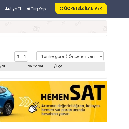
ÜCRETSİZ İLAN VER
Üye Ol
Giriş Yap
iyat
İlan Tarihi
İl / İlçe