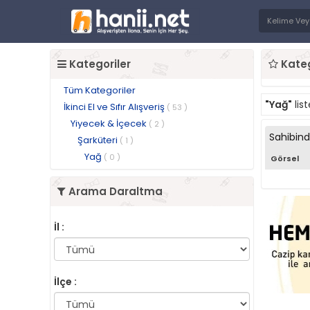
Kategoriler
Kateg
Tüm Kategoriler
"Yağ"
lis
İkinci El ve Sıfır Alışveriş
( 53 )
Yiyecek & İçecek
( 2 )
Sahibin
Şarküteri
( 1 )
Yağ
( 0 )
Görsel
Arama Daraltma
İl :
İlçe :