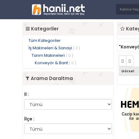
Kategoriler
Kateg
Tüm Kategoriler
"Konveyö
İş Makineleri & Sanayi
( 3 )
Tarım Makineleri
( 0 )
Konveyör & Bant
( 0 )
Görsel
Arama Daraltma
İl :
İlçe :