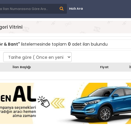
Hızlı Ara
ori Vitrini
r & Bant"
listelemesinde toplam
0
adet ilan bulundu
İlan Başlığı
Fiyat
İ