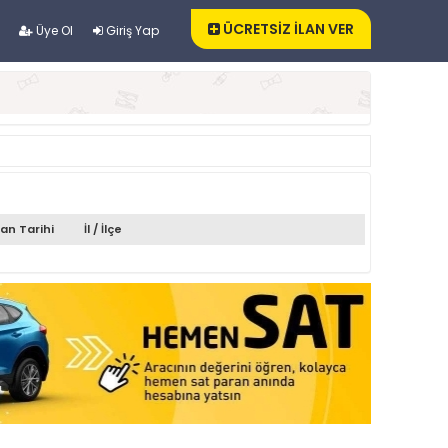
ÜCRETSİZ İLAN VER
Üye Ol
Giriş Yap
lan Tarihi
İl / İlçe