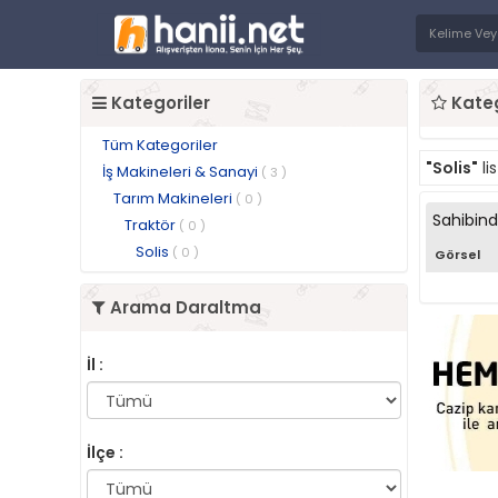
Kategoriler
Kateg
Tüm Kategoriler
"Solis"
li
İş Makineleri & Sanayi
( 3 )
Tarım Makineleri
( 0 )
Sahibin
Traktör
( 0 )
Solis
( 0 )
Görsel
Arama Daraltma
İl :
İlçe :