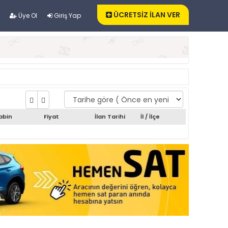
ÜCRETSİZ İLAN VER
Üye Ol
Giriş Yap
abin
Fiyat
İlan Tarihi
İl / İlçe