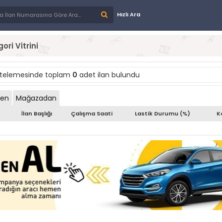
Hızlı Ara
ori Vitrini
stelemesinde toplam
0
adet ilan bulundu
den
Mağazadan
İlan Başlığı
Çalışma Saati
Lastik Durumu (%)
K