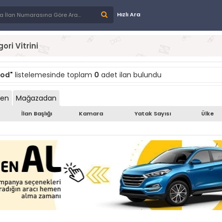
Hızlı Ara
ori Vitrini
ood"
listelemesinde toplam
0
adet ilan bulundu
den
Mağazadan
İlan Başlığı
Kamara
Yatak Sayısı
Ülke