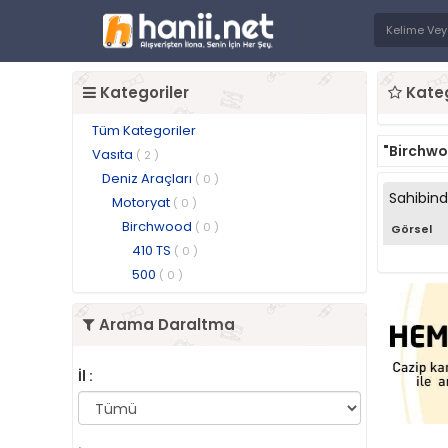
Kategoriler
Kateg
Tüm Kategoriler
"Birchw
Vasıta
( 2 )
Deniz Araçları
( 0 )
Sahibin
Motoryat
( 0 )
Birchwood
( 0 )
Görsel
410 TS
( 0 )
500
( 0 )
Arama Daraltma
İl :