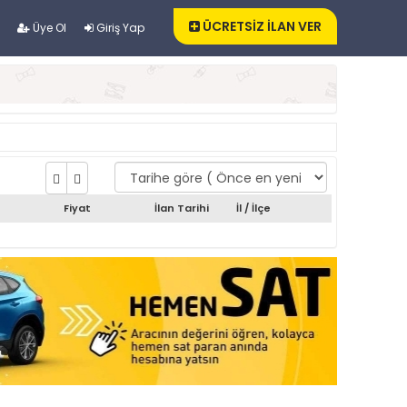
ÜCRETSİZ İLAN VER
Üye Ol
Giriş Yap
Fiyat
İlan Tarihi
İl / İlçe