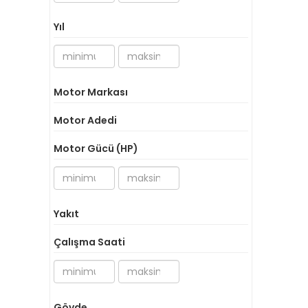
830
( 0 )
840 Altura
( 0 )
Yıl
880
( 0 )
881
( 0 )
881 RPH
( 0 )
Altura 690
( 0 )
Motor Markası
Custom Line 100
( 0 )
Custom Line 112 Next
( 0 )
Motor Adedi
Custom Line 94
( 0 )
Motor Gücü (HP)
Custom Line 97
( 0 )
Diğer
( 0 )
Navetta 26
( 0 )
Navetta 30
( 0 )
Yakıt
Navetta 33
( 0 )
Çalışma Saati
Gövde