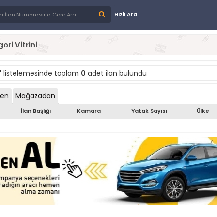
Hızlı Ara
ori Vitrini
"
listelemesinde toplam
0
adet ilan bulundu
den
Mağazadan
İlan Başlığı
Kamara
Yatak Sayısı
Ülke