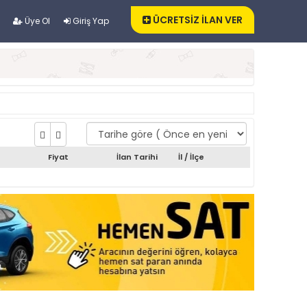
ÜCRETSİZ İLAN VER
Üye Ol
Giriş Yap
Fiyat
İlan Tarihi
İl / İlçe