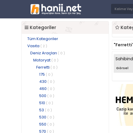
Kategoriler
Kateg
Tüm Kategoriler
"Ferretti
Vasıta
( 2 )
Deniz Araçları
( 0 )
Sahibin
Motoryat
( 0 )
Ferretti
( 0 )
Görsel
175
( 0 )
430
( 0 )
460
( 0 )
500
( 0 )
510
( 0 )
53
( 0 )
530
( 0 )
550
( 0 )
570
( 0 )