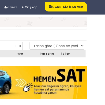
ÜCRETSİZ İLAN VER
Üye Ol
Giriş Yap
Fiyat
İlan Tarihi
İl / İlçe