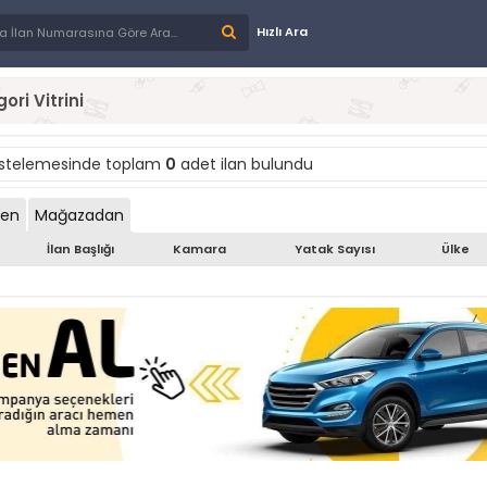
Hızlı Ara
ori Vitrini
istelemesinde toplam
0
adet ilan bulundu
den
Mağazadan
İlan Başlığı
Kamara
Yatak Sayısı
Ülke