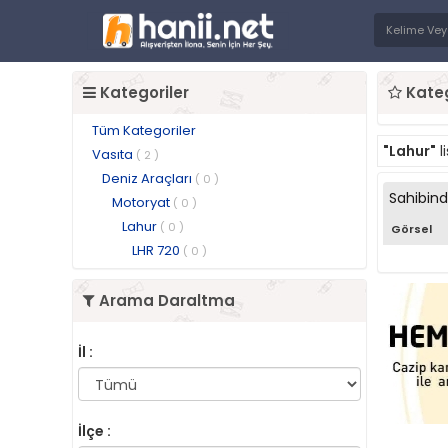
Kategoriler
Kateg
Tüm Kategoriler
"Lahur"
l
Vasıta
( 2 )
Deniz Araçları
( 0 )
Sahibin
Motoryat
( 0 )
Lahur
( 0 )
Görsel
LHR 720
( 0 )
Arama Daraltma
İl :
İlçe :