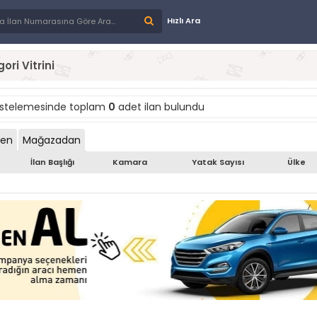
Hızlı Ara
ori Vitrini
istelemesinde toplam
0
adet ilan bulundu
den
Mağazadan
İlan Başlığı
Kamara
Yatak Sayısı
Ülke