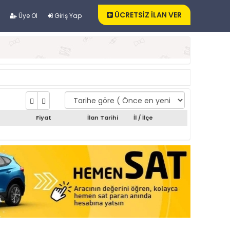
ÜCRETSİZ İLAN VER
Üye Ol
Giriş Yap
Fiyat
İlan Tarihi
İl / İlçe