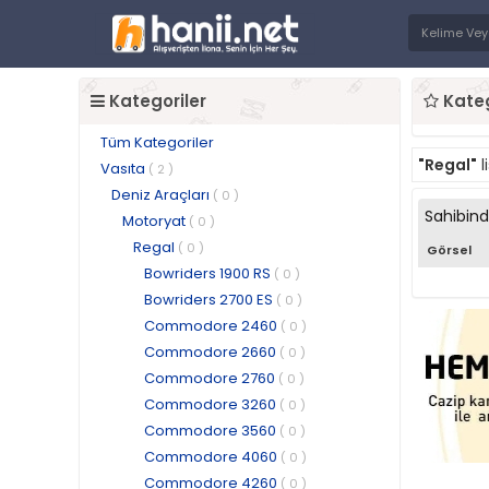
Kategoriler
Kateg
Tüm Kategoriler
"Regal"
l
Vasıta
( 2 )
Deniz Araçları
( 0 )
Sahibin
Motoryat
( 0 )
Regal
( 0 )
Görsel
Bowriders 1900 RS
( 0 )
Bowriders 2700 ES
( 0 )
Commodore 2460
( 0 )
Commodore 2660
( 0 )
Commodore 2760
( 0 )
Commodore 3260
( 0 )
Commodore 3560
( 0 )
Commodore 4060
( 0 )
Commodore 4260
( 0 )