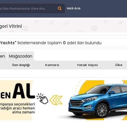
Hızlı Ara
ori Vitrini
 Yachts"
listelemesinde toplam
0
adet ilan bulundu
den
Mağazadan
İlan Başlığı
Kamara
Yatak Sayısı
Ülke