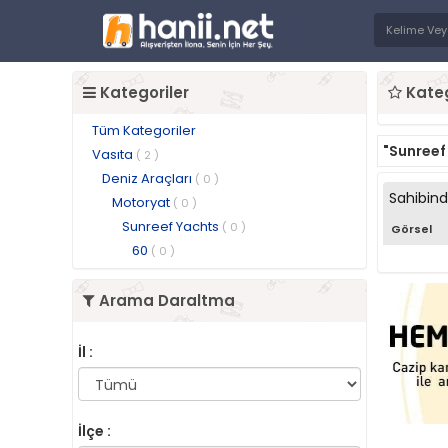
Kategoriler
Kateg
Tüm Kategoriler
"Sunreef
Vasıta
( 2 )
Deniz Araçları
( 0 )
Sahibin
Motoryat
( 0 )
Sunreef Yachts
( 0 )
Görsel
60
( 0 )
Arama Daraltma
İl :
İlçe :