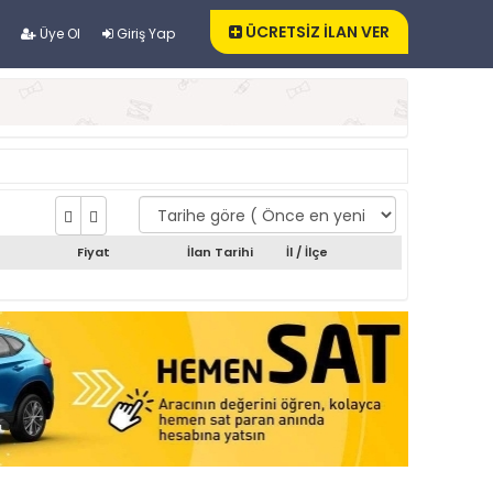
ÜCRETSİZ İLAN VER
Üye Ol
Giriş Yap
Fiyat
İlan Tarihi
İl / İlçe