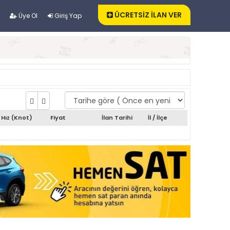
ÜCRETSİZ İLAN VER
Üye Ol
Giriş Yap
Hız (Knot)
Fiyat
İlan Tarihi
İl / İlçe