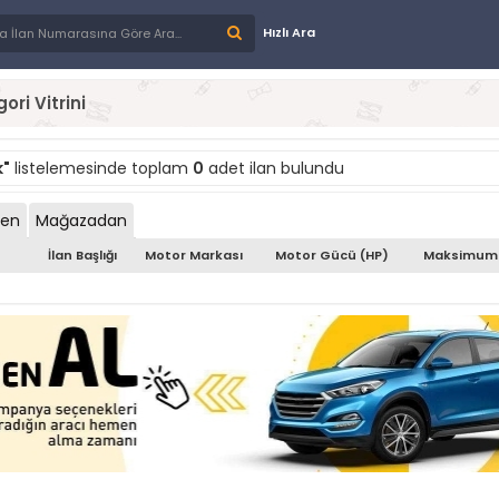
Hızlı Ara
ori Vitrini
k"
listelemesinde toplam
0
adet ilan bulundu
den
Mağazadan
İlan Başlığı
Motor Markası
Motor Gücü (HP)
Maksimum 