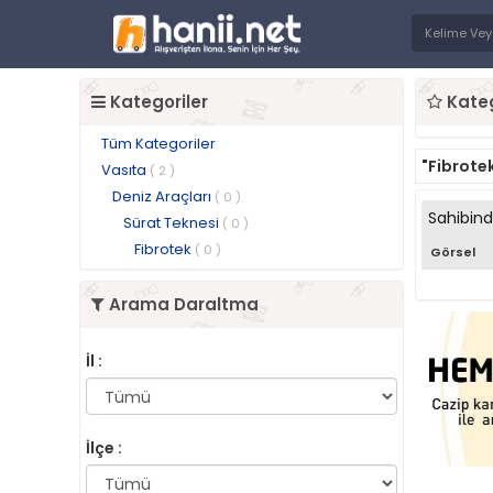
Kategoriler
Kateg
Tüm Kategoriler
"Fibrote
Vasıta
( 2 )
Deniz Araçları
( 0 )
Sahibin
Sürat Teknesi
( 0 )
Fibrotek
( 0 )
Görsel
Arama Daraltma
İl :
İlçe :