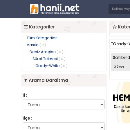
Kategoriler
Kateg
Tüm Kategoriler
"Grady-
Vasıta
( 2 )
Deniz Araçları
( 0 )
Sahibin
Sürat Teknesi
( 0 )
Grady-White
( 0 )
Görsel
Arama Daraltma
İl :
İlçe :