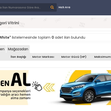
Hızlı Ara
ori Vitrini
White"
listelemesinde toplam
0
adet ilan bulundu
den
Mağazadan
İlan Başlığı
Motor Markası
Motor Gücü (HP)
Maksimum 