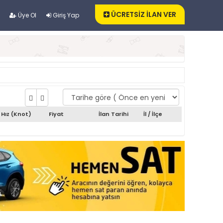
ÜCRETSİZ İLAN VER
Üye Ol
Giriş Yap
Hız (Knot)
Fiyat
İlan Tarihi
İl / İlçe