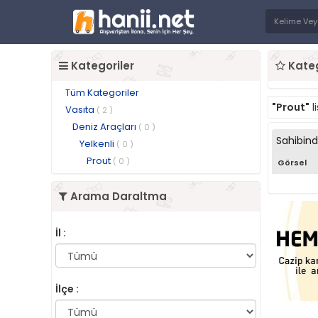
Kategoriler
Kateg
Tüm Kategoriler
"Prout"
l
Vasıta
( 2 )
Deniz Araçları
( 0 )
Sahibin
Yelkenli
( 0 )
Prout
( 0 )
Görsel
Arama Daraltma
İl :
İlçe :