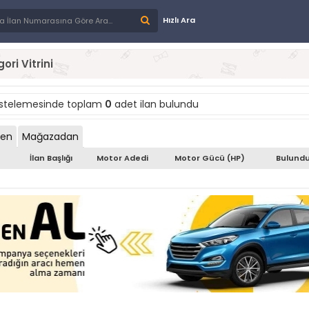
Hızlı Ara
ori Vitrini
istelemesinde toplam
0
adet ilan bulundu
den
Mağazadan
İlan Başlığı
Motor Adedi
Motor Gücü (HP)
Bulundu