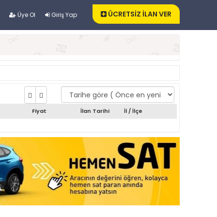
ÜCRETSİZ İLAN VER
Üye Ol
Giriş Yap
Fiyat
İlan Tarihi
İl / İlçe