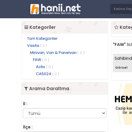
Kategoriler
Kateg
Tüm Kategoriler
"FAW"
li
Vasıta
( 2 )
Minivan, Van & Panelvan
( 0 )
Sahibin
FAW
( 0 )
Actis
( 0 )
Görsel
CA5024
( 0 )
Arama Daraltma
İl :
İlçe :