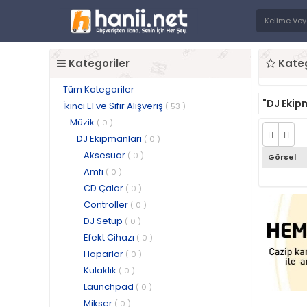
Kategoriler
Kateg
Tüm Kategoriler
"DJ Ekip
İkinci El ve Sıfır Alışveriş
( 53 )
Müzik
( 0 )
DJ Ekipmanları
( 0 )
Aksesuar
( 0 )
Görsel
Amfi
( 0 )
CD Çalar
( 0 )
Controller
( 0 )
DJ Setup
( 0 )
Efekt Cihazı
( 0 )
Hoparlör
( 0 )
Kulaklık
( 0 )
Launchpad
( 0 )
Mikser
( 0 )