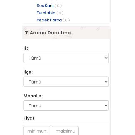
Ses Kartı
( 0 )
Turntable
( 0 )
Yedek Parça
( 0 )
Arama Daraltma
İl :
İlçe :
Mahalle :
Fiyat