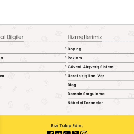
l Bilgiler
Hizmetlerimiz
Doping
da
Reklam
Güvenli Alışveriş Sistemi
ası
Ücretsiz İş ilanı Ver
Blog
Domain Sorgulama
Nöbetci Eczaneler
Bizi Takip Edin ;