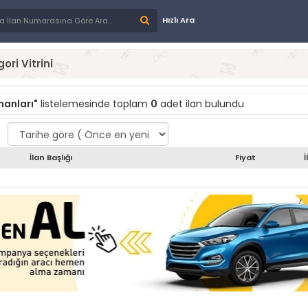
Hızlı Ara
ori Vitrini
manları"
listelemesinde toplam
0
adet ilan bulundu
İlan Başlığı
Fiyat
İ