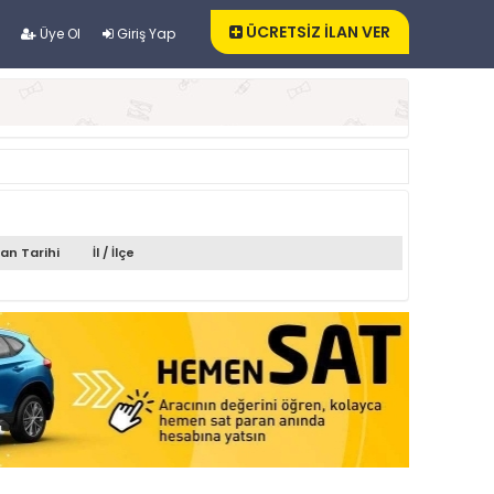
ÜCRETSİZ İLAN VER
Üye Ol
Giriş Yap
lan Tarihi
İl / İlçe