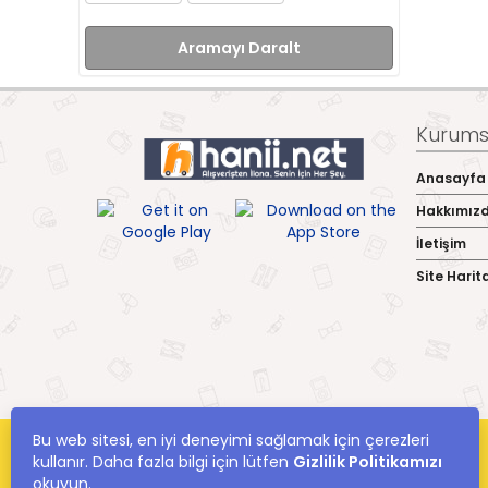
Aramayı Daralt
Kurumsa
Anasayfa
Hakkımız
İletişim
Site Harit
Bu web sitesi, en iyi deneyimi sağlamak için çerezleri
kullanır. Daha fazla bilgi için lütfen
Gizlilik Politikamızı
okuyun.